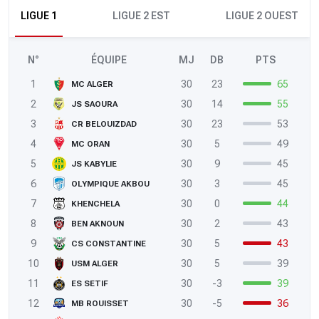
LIGUE 1
LIGUE 2 EST
LIGUE 2 OUEST
N°
ÉQUIPE
MJ
DB
PTS
1
30
23
65
MC ALGER
2
30
14
55
JS SAOURA
3
30
23
53
CR BELOUIZDAD
4
30
5
49
MC ORAN
5
30
9
45
JS KABYLIE
6
30
3
45
OLYMPIQUE AKBOU
7
30
0
44
KHENCHELA
8
30
2
43
BEN AKNOUN
9
30
5
43
CS CONSTANTINE
10
30
5
39
USM ALGER
11
30
-3
39
ES SETIF
12
30
-5
36
MB ROUISSET