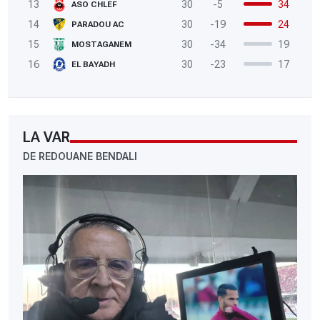
13
30
-5
34
ASO CHLEF
14
30
-19
24
PARADOU AC
15
30
-34
19
MOSTAGANEM
16
30
-23
17
EL BAYADH
LA VAR
DE REDOUANE BENDALI