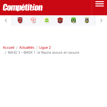
ACCUEIL
LIGUE 1
Accueil
LIGUE 2
Actualités
Ligue 2
NAHD 3 – IBKEK 1 : le Nasria assure et rassure
COUPE D'ALGÉRIE
ÉQUIPE NATIONALE
COUPE DU MONDE
Actualités
Interviews