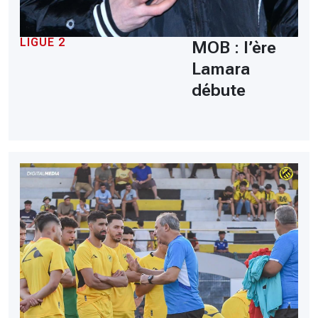
LIGUE 2
MOB : l’ère
Lamara
débute