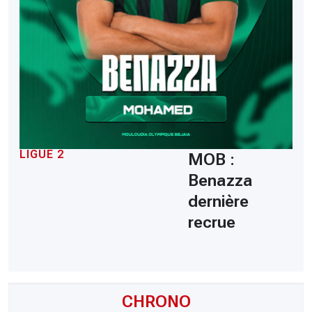
LIGUE 2
MOB :
Benazza
dernière
recrue
CHRONO