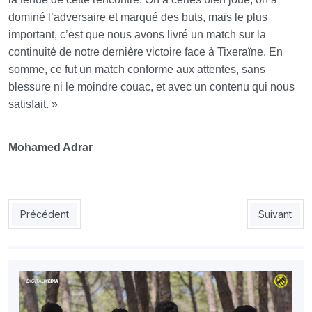
dominé l’adversaire et marqué des buts, mais le plus
important, c’est que nous avons livré un match sur la
continuité de notre dernière victoire face à Tixeraïne. En
somme, ce fut un match conforme aux attentes, sans
blessure ni le moindre couac, et avec un contenu qui nous
satisfait. »
Mohamed Adrar
Article précédent : USMH : El Harrach envisage de déménager 
Article suiv
Précédent
Suivant