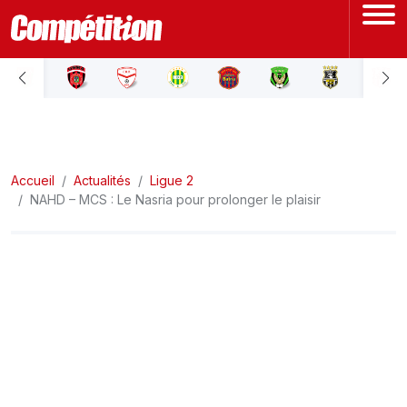
ACCUEIL
LIGUE 1
Accueil
LIGUE 2
Actualités
Ligue 2
NAHD – MCS : Le Nasria pour prolonger le plaisir
COUPE D'ALGÉRIE
ÉQUIPE NATIONALE
COUPE DU MONDE
Actualités
Interviews