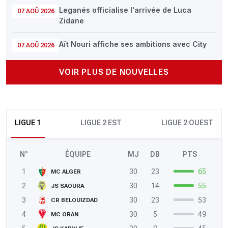
Leganés officialise l'arrivée de Luca
07 AOÛ 2026
Zidane
Aït Nouri affiche ses ambitions avec City
07 AOÛ 2026
VOIR PLUS DE NOUVELLES
LIGUE 1
LIGUE 2 EST
LIGUE 2 OUEST
N°
ÉQUIPE
MJ
DB
PTS
1
30
23
65
MC ALGER
2
30
14
55
JS SAOURA
3
30
23
53
CR BELOUIZDAD
4
30
5
49
MC ORAN