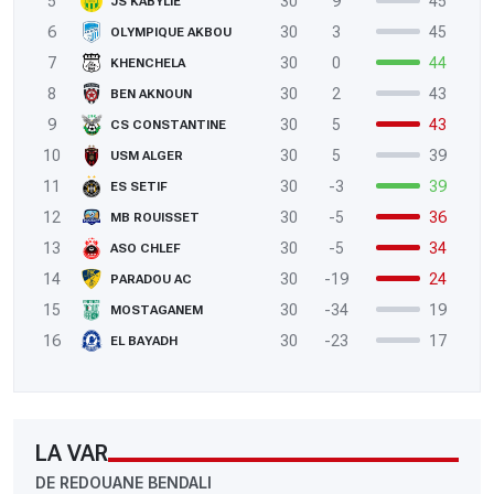
5
30
9
45
JS KABYLIE
6
30
3
45
OLYMPIQUE AKBOU
7
30
0
44
KHENCHELA
8
30
2
43
BEN AKNOUN
9
30
5
43
CS CONSTANTINE
10
30
5
39
USM ALGER
11
30
-3
39
ES SETIF
12
30
-5
36
MB ROUISSET
13
30
-5
34
ASO CHLEF
14
30
-19
24
PARADOU AC
15
30
-34
19
MOSTAGANEM
16
30
-23
17
EL BAYADH
LA VAR
DE REDOUANE BENDALI