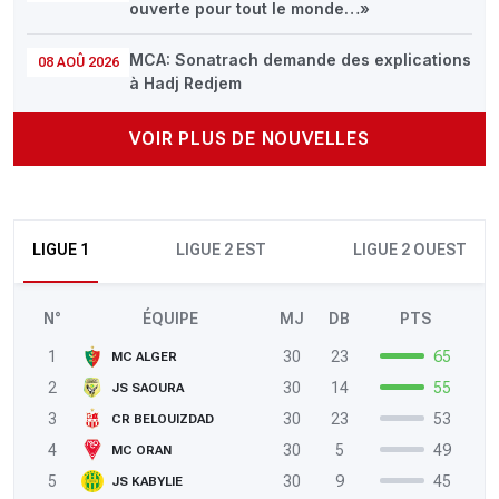
ouverte pour tout le monde…»
MCA: Sonatrach demande des explications
08 AOÛ 2026
à Hadj Redjem
VOIR PLUS DE NOUVELLES
LIGUE 1
LIGUE 2 EST
LIGUE 2 OUEST
N°
ÉQUIPE
MJ
DB
PTS
1
30
23
65
MC ALGER
2
30
14
55
JS SAOURA
3
30
23
53
CR BELOUIZDAD
4
30
5
49
MC ORAN
5
30
9
45
JS KABYLIE