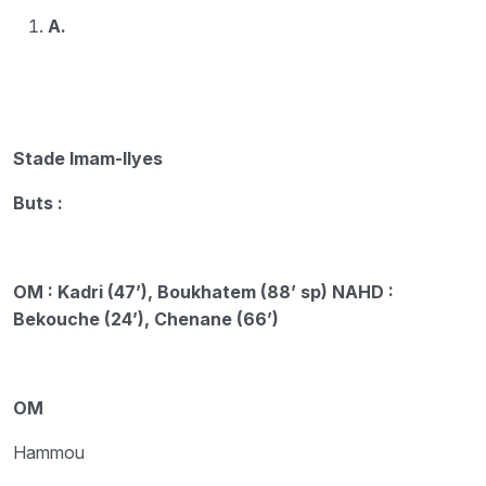
A.
Stade Imam-Ilyes
Buts :
OM : Kadri (47’), Boukhatem (88’ sp) NAHD :
Bekouche (24’), Chenane (66’)
OM
Hammou