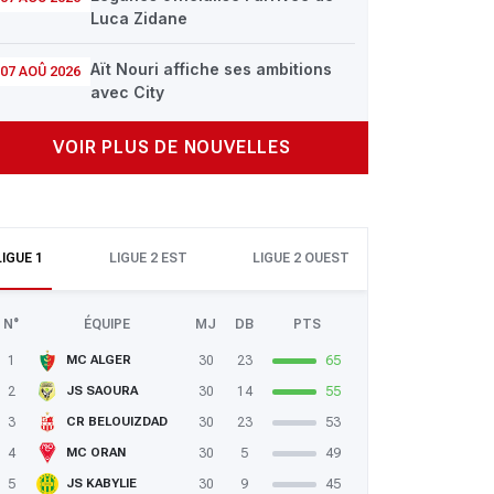
Luca Zidane
Aït Nouri affiche ses ambitions
07 AOÛ 2026
avec City
VOIR PLUS DE NOUVELLES
LIGUE 1
LIGUE 2 EST
LIGUE 2 OUEST
N°
ÉQUIPE
MJ
DB
PTS
1
30
23
65
MC ALGER
2
30
14
55
JS SAOURA
3
30
23
53
CR BELOUIZDAD
4
30
5
49
MC ORAN
5
30
9
45
JS KABYLIE