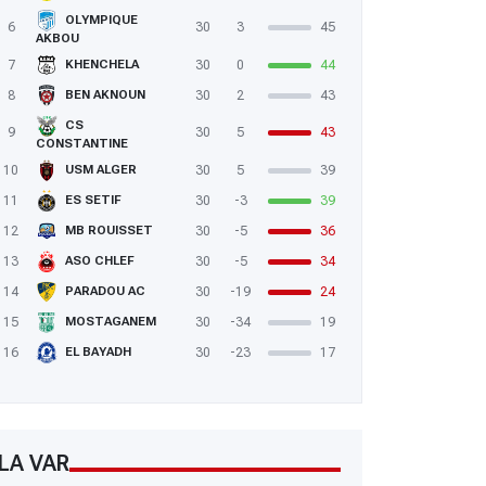
OLYMPIQUE
6
30
3
45
AKBOU
7
30
0
44
KHENCHELA
8
30
2
43
BEN AKNOUN
CS
9
30
5
43
CONSTANTINE
10
30
5
39
USM ALGER
11
30
-3
39
ES SETIF
12
30
-5
36
MB ROUISSET
13
30
-5
34
ASO CHLEF
14
30
-19
24
PARADOU AC
15
30
-34
19
MOSTAGANEM
16
30
-23
17
EL BAYADH
LA VAR