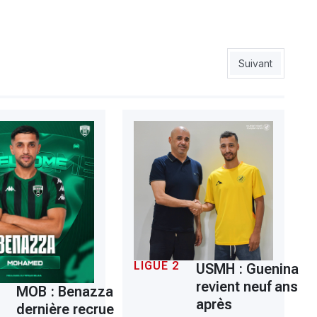
te
Article suivant :
Suivant
LIGUE 2
USMH : Guenina
revient neuf ans
MOB : Benazza
après
dernière recrue