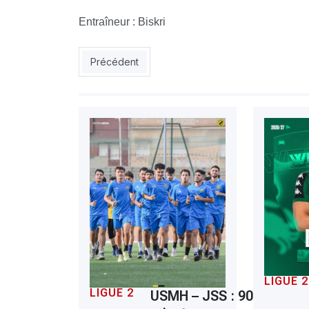
Entraîneur : Biskri
Article précédent : NAHD : le Nasria relève la tê
Précédent
LIGUE 2
LIGUE 2
USMH – JSS : 90