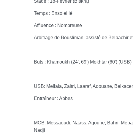
Stade : 18-Février (Biskra)
Temps : Ensoleillé
Affluence : Nombreuse
Arbitrage de Bouslimani assisté de Belbachir 
Buts : Khamoukh (24', 69') Mokhtar (60') (USB)
USB: Mellala, Zaitri, Laaraf, Adouane, Belka
Entraîneur : Abbes
MOB: Messaoudi, Naass, Agoune, Bahri, Mebara
Nadji