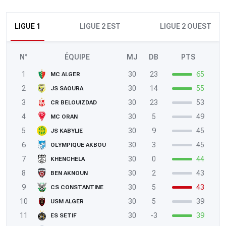
LIGUE 1
LIGUE 2 EST
LIGUE 2 OUEST
N°
ÉQUIPE
MJ
DB
PTS
1
30
23
65
MC ALGER
2
30
14
55
JS SAOURA
3
30
23
53
CR BELOUIZDAD
4
30
5
49
MC ORAN
5
30
9
45
JS KABYLIE
6
30
3
45
OLYMPIQUE AKBOU
7
30
0
44
KHENCHELA
8
30
2
43
BEN AKNOUN
9
30
5
43
CS CONSTANTINE
10
30
5
39
USM ALGER
11
30
-3
39
ES SETIF