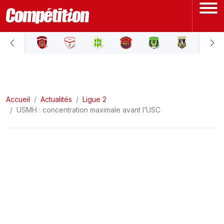
ACCUEIL
LIGUE 1
Accueil
LIGUE 2
Actualités
Ligue 2
USMH : concentration maximale avant l’USC
COUPE D'ALGÉRIE
ÉQUIPE NATIONALE
COUPE DU MONDE
Actualités
Interviews