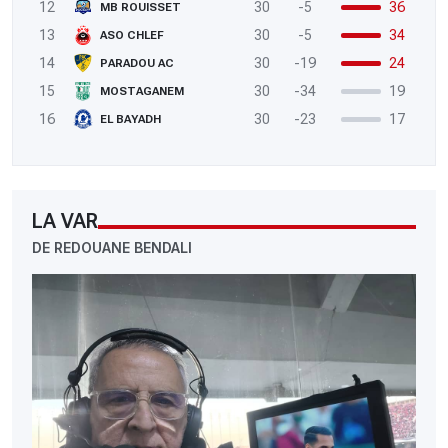
12
30
-5
36
MB ROUISSET
13
30
-5
34
ASO CHLEF
14
30
-19
24
PARADOU AC
15
30
-34
19
MOSTAGANEM
16
30
-23
17
EL BAYADH
LA VAR
DE REDOUANE BENDALI