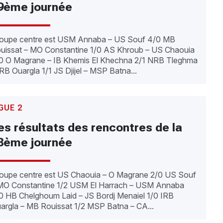
9ème journée
oupe centre est USM Annaba – US Souf 4/0 MB
uissat – MO Constantine 1/0 AS Khroub – US Chaouia
0 O Magrane – IB Khemis El Khechna 2/1 NRB Tleghma
IRB Ouargla 1/1 JS Djijel – MSP Batna...
GUE 2
es résultats des rencontres de la
8ème journée
oupe centre est US Chaouia – O Magrane 2/0 US Souf
MO Constantine 1/2 USM El Harrach – USM Annaba
0 HB Chelghoum Laid – JS Bordj Menaiel 1/0 IRB
argla – MB Rouissat 1/2 MSP Batna – CA...