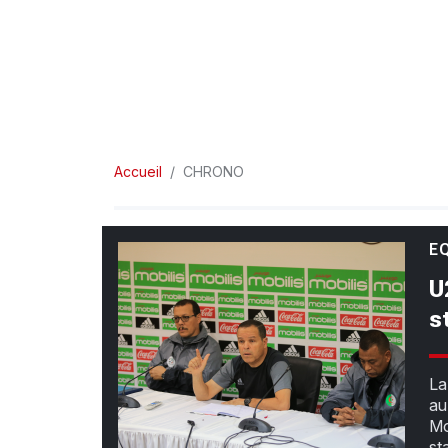
Accueil
CHRONO
E
U
s
La
au
Mo
st