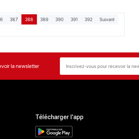
86
387
388
389
390
391
392
Suivant
voir la newsletter
Télécharger l'app