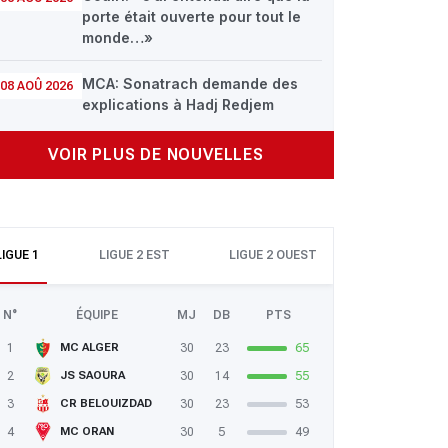
porte était ouverte pour tout le
monde…»
MCA: Sonatrach demande des
08 AOÛ 2026
explications à Hadj Redjem
VOIR PLUS DE NOUVELLES
LIGUE 1
LIGUE 2 EST
LIGUE 2 OUEST
N°
ÉQUIPE
MJ
DB
PTS
1
30
23
65
MC ALGER
2
30
14
55
JS SAOURA
3
30
23
53
CR BELOUIZDAD
4
30
5
49
MC ORAN