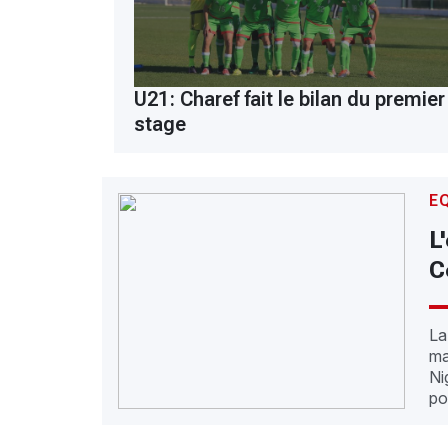
U21: Charef fait le bilan du premier
stage
E
L
C
La
ma
Ni
po