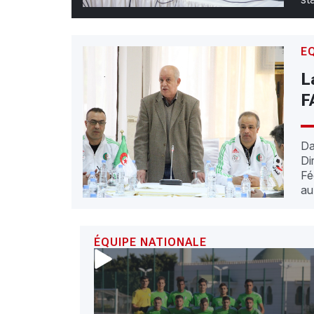
E
L
F
Da
Di
Fé
au
ÉQUIPE NATIONALE