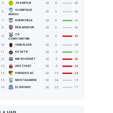
5
30
9
45
JS KABYLIE
OLYMPIQUE
6
30
3
45
AKBOU
7
30
0
44
KHENCHELA
8
30
2
43
BEN AKNOUN
CS
9
30
5
43
CONSTANTINE
10
30
5
39
USM ALGER
11
30
-3
39
ES SETIF
12
30
-5
36
MB ROUISSET
13
30
-5
34
ASO CHLEF
14
30
-19
24
PARADOU AC
15
30
-34
19
MOSTAGANEM
16
30
-23
17
EL BAYADH