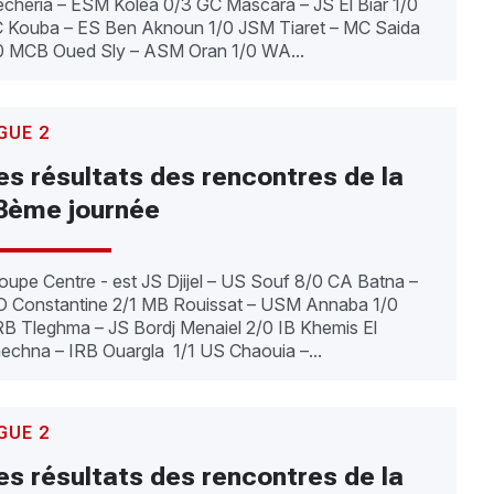
cheria – ESM Koléa 0/3 GC Mascara – JS El Biar 1/0
 Kouba – ES Ben Aknoun 1/0 JSM Tiaret – MC Saida
0 MCB Oued Sly – ASM Oran 1/0 WA...
GUE 2
es résultats des rencontres de la
3ème journée
oupe Centre - est JS Djijel – US Souf 8/0 CA Batna –
 Constantine 2/1 MB Rouissat – USM Annaba 1/0
B Tleghma – JS Bordj Menaiel 2/0 IB Khemis El
echna – IRB Ouargla 1/1 US Chaouia –...
GUE 2
es résultats des rencontres de la