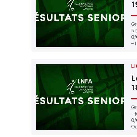
1
Gr
Ro
0/
– 
LI
L
1
Gr
– 
0/
Ou