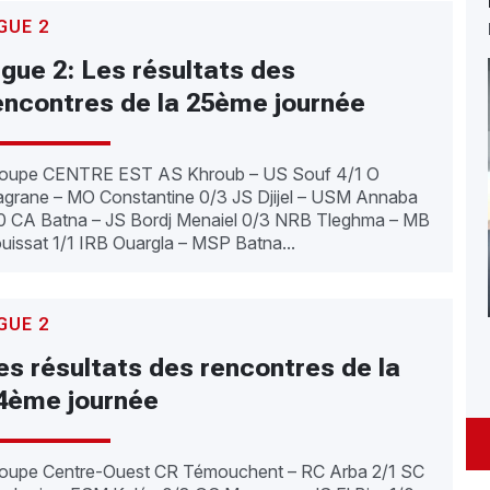
GUE 2
igue 2: Les résultats des
encontres de la 25ème journée
oupe CENTRE EST AS Khroub – US Souf 4/1 O
grane – MO Constantine 0/3 JS Djijel – USM Annaba
0 CA Batna – JS Bordj Menaiel 0/3 NRB Tleghma – MB
uissat 1/1 IRB Ouargla – MSP Batna...
GUE 2
es résultats des rencontres de la
4ème journée
oupe Centre-Ouest CR Témouchent – RC Arba 2/1 SC