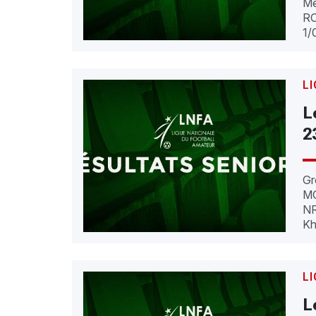
Me
RC
1/
LI
L
2
Gr
MO
NR
Kh
LI
L