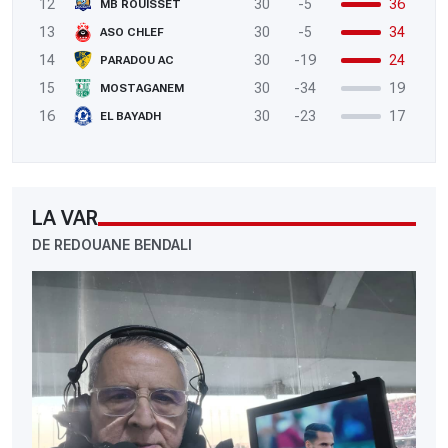
12
30
-5
36
MB ROUISSET
13
30
-5
34
ASO CHLEF
14
30
-19
24
PARADOU AC
15
30
-34
19
MOSTAGANEM
16
30
-23
17
EL BAYADH
LA VAR
DE REDOUANE BENDALI