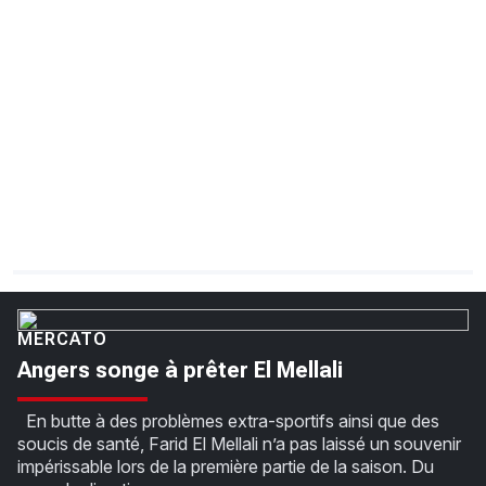
CHRONO
Vidéos
Fil d'actualités
La var
Version PDF
Politique de confidentialité
MERCATO
Angers songe à prêter El Mellali
En butte à des problèmes extra-sportifs ainsi que des
soucis de santé, Farid El Mellali n’a pas laissé un souvenir
impérissable lors de la première partie de la saison. Du