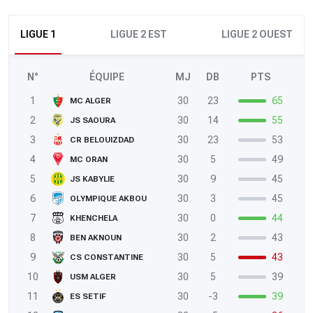
LIGUE 1
LIGUE 2 EST
LIGUE 2 OUEST
N°
ÉQUIPE
MJ
DB
PTS
1
30
23
65
MC ALGER
2
30
14
55
JS SAOURA
3
30
23
53
CR BELOUIZDAD
4
30
5
49
MC ORAN
5
30
9
45
JS KABYLIE
6
30
3
45
OLYMPIQUE AKBOU
7
30
0
44
KHENCHELA
8
30
2
43
BEN AKNOUN
9
30
5
43
CS CONSTANTINE
10
30
5
39
USM ALGER
11
30
-3
39
ES SETIF