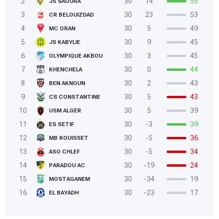
2
30
14
55
JS SAOURA
3
30
23
53
CR BELOUIZDAD
4
30
5
49
MC ORAN
5
30
9
45
JS KABYLIE
6
30
3
45
OLYMPIQUE AKBOU
7
30
0
44
KHENCHELA
8
30
2
43
BEN AKNOUN
9
30
5
43
CS CONSTANTINE
10
30
5
39
USM ALGER
11
30
-3
39
ES SETIF
12
30
-5
36
MB ROUISSET
13
30
-5
34
ASO CHLEF
14
30
-19
24
PARADOU AC
15
30
-34
19
MOSTAGANEM
16
30
-23
17
EL BAYADH