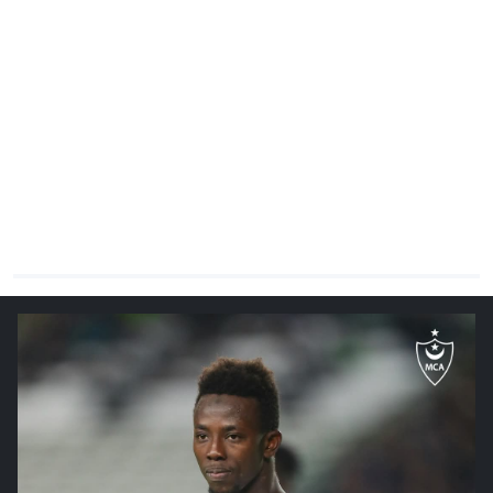
CHRONO
Vidéos
Fil d'actualités
La var
Version PDF
Politique de confidentialité