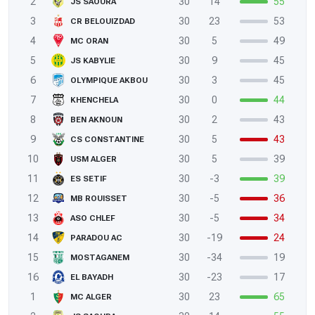
2
30
14
55
JS SAOURA
3
30
23
53
CR BELOUIZDAD
4
30
5
49
MC ORAN
5
30
9
45
JS KABYLIE
6
30
3
45
OLYMPIQUE AKBOU
7
30
0
44
KHENCHELA
8
30
2
43
BEN AKNOUN
9
30
5
43
CS CONSTANTINE
10
30
5
39
USM ALGER
11
30
-3
39
ES SETIF
12
30
-5
36
MB ROUISSET
13
30
-5
34
ASO CHLEF
14
30
-19
24
PARADOU AC
15
30
-34
19
MOSTAGANEM
16
30
-23
17
EL BAYADH
1
30
23
65
MC ALGER