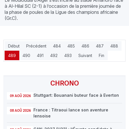
Le Mouloudia d’Alger s’est incliné au stade Amahoro face
à Al-Hilal SC (2-1) à l’occasion de la première journée de
la phase de poules de la Ligue des champions africaine
(Gr.C).
Début
Précédent
484
485
486
487
488
489
490
491
492
493
Suivant
Fin
CHRONO
Stuttgart: Bouanani buteur face à Everton
09 AOÛ 2026
France : Titraoui lance son aventure
08 AOÛ 2026
lensoise