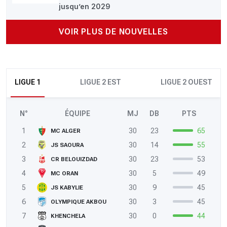
jusqu’en 2029
VOIR PLUS DE NOUVELLES
LIGUE 1
LIGUE 2 EST
LIGUE 2 OUEST
N°
ÉQUIPE
MJ
DB
PTS
1
30
23
65
MC ALGER
2
30
14
55
JS SAOURA
3
30
23
53
CR BELOUIZDAD
4
30
5
49
MC ORAN
5
30
9
45
JS KABYLIE
6
30
3
45
OLYMPIQUE AKBOU
7
30
0
44
KHENCHELA