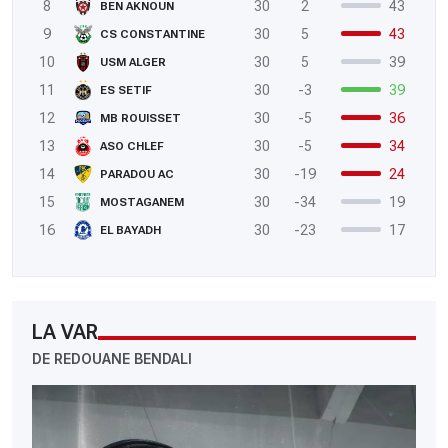
8
30
2
43
BEN AKNOUN
9
30
5
43
CS CONSTANTINE
10
30
5
39
USM ALGER
11
30
-3
39
ES SETIF
12
30
-5
36
MB ROUISSET
13
30
-5
34
ASO CHLEF
14
30
-19
24
PARADOU AC
15
30
-34
19
MOSTAGANEM
16
30
-23
17
EL BAYADH
LA VAR
DE REDOUANE BENDALI