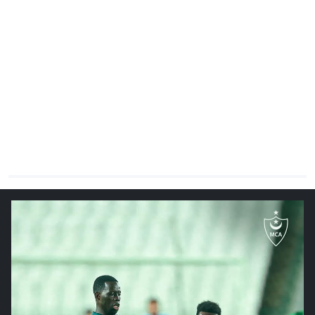
CHRONO
Vidéos
Fil d'actualités
La var
Version PDF
Politique de confidentialité