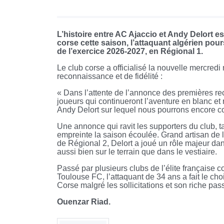
L’histoire entre AC Ajaccio et Andy Delort es
corse cette saison, l’attaquant algérien pou
de l’exercice 2026-2027, en Régional 1.
Le club corse a officialisé la nouvelle mercre
reconnaissance et de fidélité :
« Dans l’attente de l’annonce des premières rec
joueurs qui continueront l’aventure en blanc 
Andy Delort sur lequel nous pourrons encore co
Une annonce qui ravit les supporters du club, t
empreinte la saison écoulée. Grand artisan de 
de Régional 2, Delort a joué un rôle majeur da
aussi bien sur le terrain que dans le vestiaire.
Passé par plusieurs clubs de l’élite françai
Toulouse FC, l’attaquant de 34 ans a fait le c
Corse malgré les sollicitations et son riche pas
Ouenzar Riad.