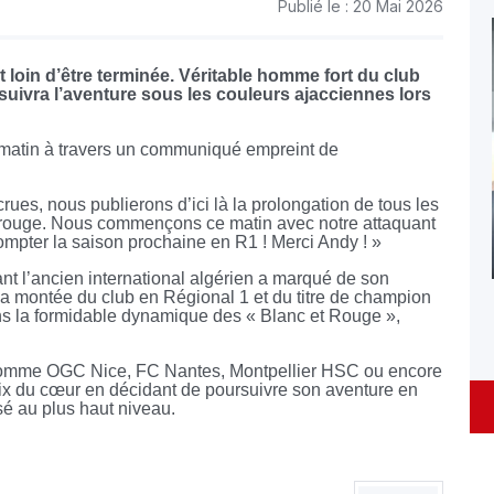
Publié le : 20 Mai 2026
t loin d’être terminée. Véritable homme fort du club
rsuivra l’aventure sous les couleurs ajacciennes lors
di matin à travers un communiqué empreint de
rues, nous publierons d’ici là la prolongation de tous les
et rouge. Nous commençons ce matin avec notre attaquant
mpter la saison prochaine en R1 ! Merci Andy ! »
ant l’ancien international algérien a marqué de son
la montée du club en Régional 1 et du titre de champion
ns la formidable dynamique des « Blanc et Rouge »,
se comme OGC Nice, FC Nantes, Montpellier HSC ou encore
hoix du cœur en décidant de poursuivre son aventure en
sé au plus haut niveau.