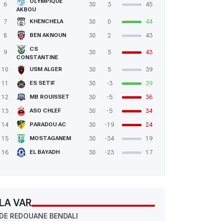
OLYMPIQUE
6
30
3
45
AKBOU
7
30
0
44
KHENCHELA
8
30
2
43
BEN AKNOUN
CS
9
30
5
43
CONSTANTINE
10
30
5
39
USM ALGER
11
30
-3
39
ES SETIF
12
30
-5
36
MB ROUISSET
13
30
-5
34
ASO CHLEF
14
30
-19
24
PARADOU AC
15
30
-34
19
MOSTAGANEM
16
30
-23
17
EL BAYADH
LA VAR
DE REDOUANE BENDALI