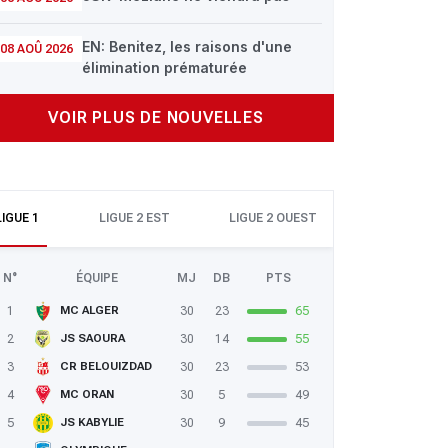
EN: Benitez, les raisons d'une
08 AOÛ 2026
élimination prématurée
VOIR PLUS DE NOUVELLES
LIGUE 1
LIGUE 2 EST
LIGUE 2 OUEST
N°
ÉQUIPE
MJ
DB
PTS
1
30
23
65
MC ALGER
2
30
14
55
JS SAOURA
3
30
23
53
CR BELOUIZDAD
4
30
5
49
MC ORAN
5
30
9
45
JS KABYLIE