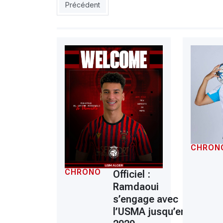
Article précédent : France (barrages maintien-a
Précédent
CHRON
CHRONO
Officiel :
Ramdaoui
s’engage avec
l’USMA jusqu’en