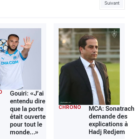
ccession) : Nice privé de Boudaoui face à l’ASSE ?
Article suivant 
Suivant
O
Gouiri: «J’ai
entendu dire
CHRONO
MCA: Sonatrach
que la porte
demande des
était ouverte
explications à
pour tout le
Hadj Redjem
monde…»