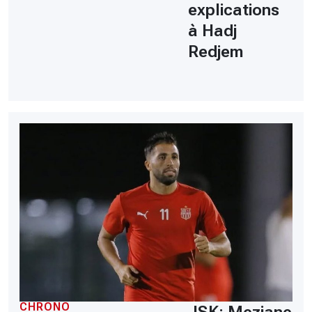
explications
à Hadj
Redjem
CHRONO
JSK: Meziane