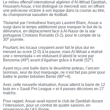
Le milieu offensif international algérien d’Al-Ittihad Djeddah,
Houssem Aouar, s’est distingué ce mercredi soir, en offrant
une précieuse victoire à son équipe dans la course au titre,
du championnat saoudien de football.
Titularisé par l’entraîneur français Laurent Blanc, Aouar a
surgi dans le temps additionnel pour marquer le but de la
délivrance, en déplacement face à Al-Nassr de la star
portugaise Cristiano Ronaldo (3-2), pour le compte de la
e
30
journée.
Pourtant, les locaux croyaient avoir fait le plus dur en
menant au score (2-0) à la pause, mais Al-Ittihad a réalisé
une « remontada » en réduisant d’abord le score par
e
e
Benzema (49
) avant d’égaliser grâce à Kanté (52
).
Ayant reçu une balle dans le deuxième poteau, l’ancien
lyonnais, seul de tout marquage, ne s’est fait pas prier pour
e
battre le portier brésilien Bento (90
+4).
Avec cette nouvelle réalisation, Aouar atteint la barre de 12
buts en « Saudi Pro League » et 4 passes décisives en 27
matchs.
Pour rappel, Aouar avait rejoint le club de Djeddah durant
l’intersaison, pour un contrat de quatre saisons, en
provenance de l’AS Rome.