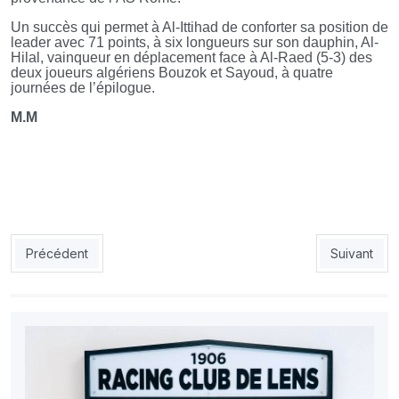
Un succès qui permet à Al-Ittihad de conforter sa position de
leader avec 71 points, à six longueurs sur son dauphin, Al-
Hilal, vainqueur en déplacement face à Al-Raed (5-3) des
deux joueurs algériens Bouzok et Sayoud, à quatre
journées de l’épilogue
.
M.M
Article précédent : Ligue des champions : le PSG rejoint l’Inter M
Article suiv
Précédent
Suivant