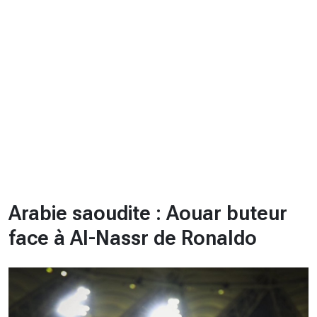
CHRONO
Vidéos
Fil d'actualités
La var
Version PDF
Politique de confidentialité
Arabie saoudite : Aouar buteur
face à Al-Nassr de Ronaldo