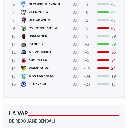
6
30
3
45
OLYMPIQUE AKBOU
7
30
0
44
KHENCHELA
8
30
2
43
BEN AKNOUN
9
30
5
43
CS CONSTANTINE
10
30
5
39
USM ALGER
11
30
-3
39
ES SETIF
12
30
-5
36
MB ROUISSET
13
30
-5
34
ASO CHLEF
14
30
-19
24
PARADOU AC
15
30
-34
19
MOSTAGANEM
16
30
-23
17
EL BAYADH
LA VAR
DE REDOUANE BENDALI