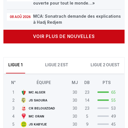
ouverte pour tout le monde…»
MCA: Sonatrach demande des explications
08 AOÛ 2026
à Hadj Redjem
VOIR PLUS DE NOUVELLES
LIGUE 1
LIGUE 2 EST
LIGUE 2 OUEST
N°
ÉQUIPE
MJ
DB
PTS
1
30
23
65
MC ALGER
2
30
14
55
JS SAOURA
3
30
23
53
CR BELOUIZDAD
4
30
5
49
MC ORAN
5
30
9
45
JS KABYLIE