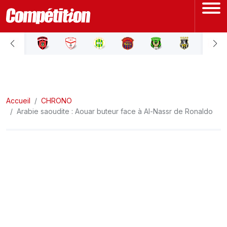
ACCUEIL
LIGUE 1
Accueil
LIGUE 2
CHRONO
Arabie saoudite : Aouar buteur face à Al-Nassr de Ronaldo
COUPE D'ALGÉRIE
ÉQUIPE NATIONALE
COUPE DU MONDE
Actualités
Interviews