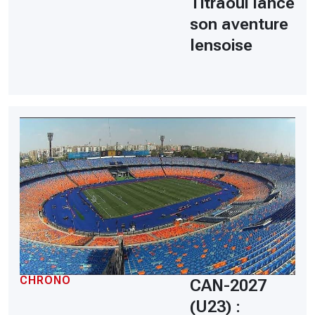
Titraoui lance
son aventure
lensoise
CHRONO
CAN-2027
(U23) :