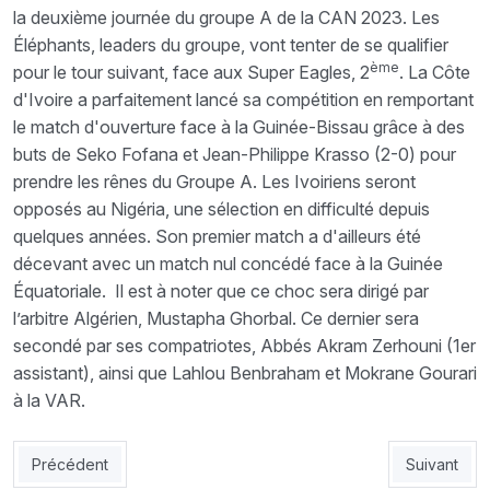
la deuxième journée du groupe A de la CAN 2023. Les
Éléphants, leaders du groupe, vont tenter de se qualifier
ème
pour le tour suivant, face aux Super Eagles, 2
. La Côte
d'Ivoire a parfaitement lancé sa compétition en remportant
le match d'ouverture face à la Guinée-Bissau grâce à des
buts de Seko Fofana et Jean-Philippe Krasso (2-0) pour
prendre les rênes du Groupe A. Les Ivoiriens seront
opposés au Nigéria, une sélection en difficulté depuis
quelques années. Son premier match a d'ailleurs été
décevant avec un match nul concédé face à la Guinée
Équatoriale. Il est à noter que ce choc sera dirigé par
l’arbitre Algérien, Mustapha Ghorbal. Ce dernier sera
secondé par ses compatriotes, Abbés Akram Zerhouni (1er
assistant), ainsi que Lahlou Benbraham et Mokrane Gourari
à la VAR.
Article précédent : Egypte – Ghana (Gr. B), 21h Un duel déjà décis
Article suiv
Précédent
Suivant