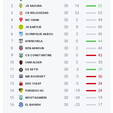
2
30
14
55
JS SAOURA
3
30
23
53
CR BELOUIZDAD
4
30
5
49
MC ORAN
5
30
9
45
JS KABYLIE
6
30
3
45
OLYMPIQUE AKBOU
7
30
0
44
KHENCHELA
8
30
2
43
BEN AKNOUN
9
30
5
43
CS CONSTANTINE
10
30
5
39
USM ALGER
11
30
-3
39
ES SETIF
12
30
-5
36
MB ROUISSET
13
30
-5
34
ASO CHLEF
14
30
-19
24
PARADOU AC
15
30
-34
19
MOSTAGANEM
16
30
-23
17
EL BAYADH