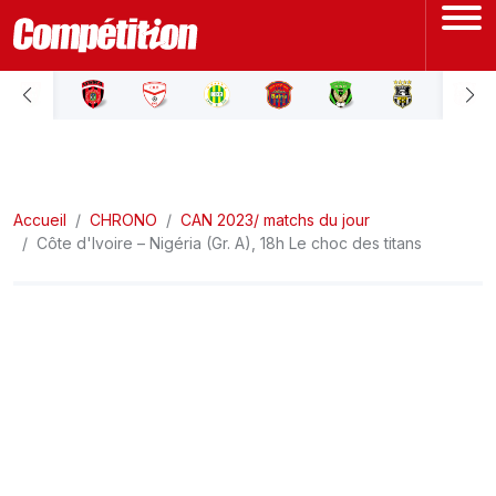
ACCUEIL
LIGUE 1
Accueil
LIGUE 2
CHRONO
CAN 2023/ matchs du jour
Côte d'Ivoire – Nigéria (Gr. A), 18h Le choc des titans
COUPE D'ALGÉRIE
ÉQUIPE NATIONALE
COUPE DU MONDE
Actualités
Interviews