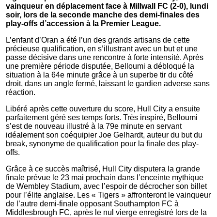
vainqueur en déplacement face à Millwall FC (2-0), lundi
soir, lors de la seconde manche des demi-finales des
play-offs d’accession à la Premier League.
L’enfant d’Oran a été l’un des grands artisans de cette
précieuse qualification, en s’illustrant avec un but et une
passe décisive dans une rencontre à forte intensité. Après
une première période disputée, Belloumi a débloqué la
situation à la 64e minute grâce à un superbe tir du côté
droit, dans un angle fermé, laissant le gardien adverse sans
réaction.
Libéré après cette ouverture du score, Hull City a ensuite
parfaitement géré ses temps forts. Très inspiré, Belloumi
s’est de nouveau illustré à la 79e minute en servant
idéalement son coéquipier Joe Gelhardt, auteur du but du
break, synonyme de qualification pour la finale des play-
offs.
Grâce à ce succès maîtrisé, Hull City disputera la grande
finale prévue le 23 mai prochain dans l’enceinte mythique
de Wembley Stadium, avec l’espoir de décrocher son billet
pour l’élite anglaise. Les « Tigers » affronteront le vainqueur
de l’autre demi-finale opposant Southampton FC à
Middlesbrough FC, après le nul vierge enregistré lors de la