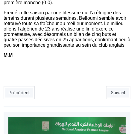
première manche (0-0).
Freiné cette saison par une blessure qui l’a éloigné des
terrains durant plusieurs semaines, Belloumi semble avoir
retrouvé toute sa fraîcheur au meilleur moment. Le milieu
offensif algérien de 23 ans réalise une fin d’exercice
prometteuse, avec désormais un bilan de cinq buts et
quatre passes décisives en 25 apparitions, confirmant peu à
peu son importance grandissante au sein du club anglais.
M.M
Article précédent : CAN-2026 U17 : le Stade rennais refuse de l
Article suiv
Précédent
Suivant