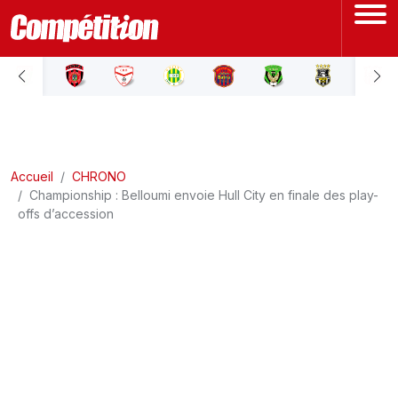
ACCUEIL
LIGUE 1
Accueil
LIGUE 2
CHRONO
Championship : Belloumi envoie Hull City en finale des play-
offs d’accession
COUPE D'ALGÉRIE
ÉQUIPE NATIONALE
COUPE DU MONDE
Actualités
Interviews