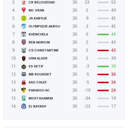
3
30
23
53
CR BELOUIZDAD
4
30
5
49
MC ORAN
5
30
9
45
JS KABYLIE
6
30
3
45
OLYMPIQUE AKBOU
7
30
0
44
KHENCHELA
8
30
2
43
BEN AKNOUN
9
30
5
43
CS CONSTANTINE
10
30
5
39
USM ALGER
11
30
-3
39
ES SETIF
12
30
-5
36
MB ROUISSET
13
30
-5
34
ASO CHLEF
14
30
-19
24
PARADOU AC
15
30
-34
19
MOSTAGANEM
16
30
-23
17
EL BAYADH