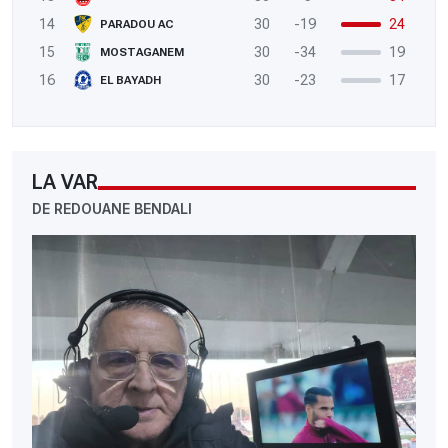
14
30
-19
24
PARADOU AC
15
30
-34
19
MOSTAGANEM
16
30
-23
17
EL BAYADH
LA VAR
DE REDOUANE BENDALI