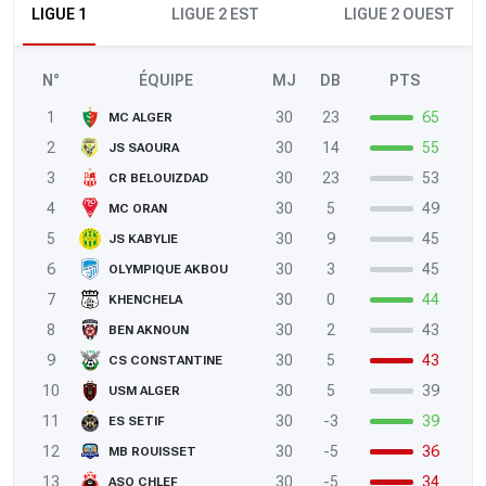
LIGUE 1
LIGUE 2 EST
LIGUE 2 OUEST
N°
ÉQUIPE
MJ
DB
PTS
1
30
23
65
MC ALGER
2
30
14
55
JS SAOURA
3
30
23
53
CR BELOUIZDAD
4
30
5
49
MC ORAN
5
30
9
45
JS KABYLIE
6
30
3
45
OLYMPIQUE AKBOU
7
30
0
44
KHENCHELA
8
30
2
43
BEN AKNOUN
9
30
5
43
CS CONSTANTINE
10
30
5
39
USM ALGER
11
30
-3
39
ES SETIF
12
30
-5
36
MB ROUISSET
13
30
-5
34
ASO CHLEF