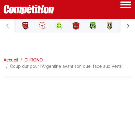
ACCUEIL
LIGUE 1
Accueil
LIGUE 2
CHRONO
Coup dur pour l’Argentine avant son duel face aux Verts
COUPE D'ALGÉRIE
ÉQUIPE NATIONALE
COUPE DU MONDE
Actualités
Interviews