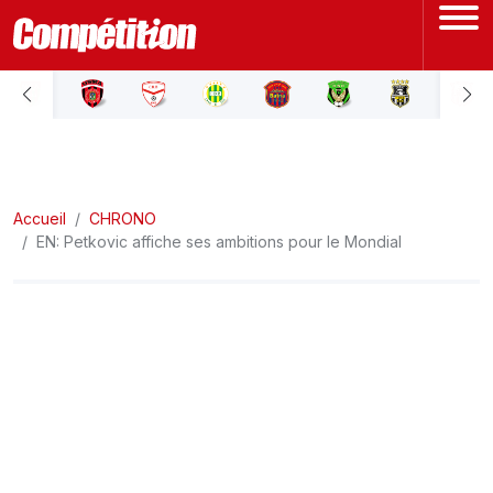
ACCUEIL
LIGUE 1
Accueil
LIGUE 2
CHRONO
EN: Petkovic affiche ses ambitions pour le Mondial
COUPE D'ALGÉRIE
ÉQUIPE NATIONALE
COUPE DU MONDE
Actualités
Interviews