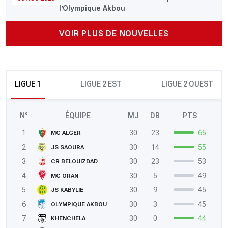
l’Olympique Akbou
VOIR PLUS DE NOUVELLES
LIGUE 1
LIGUE 2 EST
LIGUE 2 OUEST
N°
ÉQUIPE
MJ
DB
PTS
1
30
23
65
MC ALGER
2
30
14
55
JS SAOURA
3
30
23
53
CR BELOUIZDAD
4
30
5
49
MC ORAN
5
30
9
45
JS KABYLIE
6
30
3
45
OLYMPIQUE AKBOU
7
30
0
44
KHENCHELA