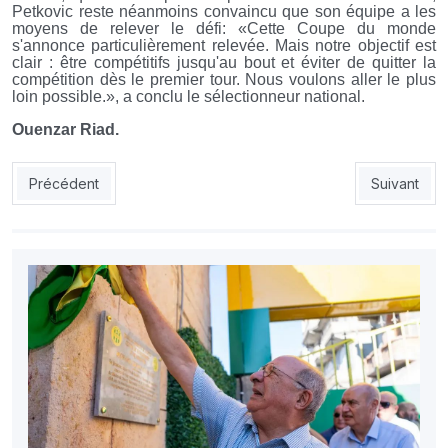
Petkovic reste néanmoins convaincu que son équipe a les
moyens de relever le défi: «Cette Coupe du monde
s'annonce particulièrement relevée. Mais notre objectif est
clair : être compétitifs jusqu'au bout et éviter de quitter la
compétition dès le premier tour. Nous voulons aller le plus
loin possible.», a conclu le sélectionneur national.
Ouenzar Riad.
Article précédent : JSK – Belaïd : « Je n’ai jamais regretté mon 
Article suiv
Précédent
Suivant