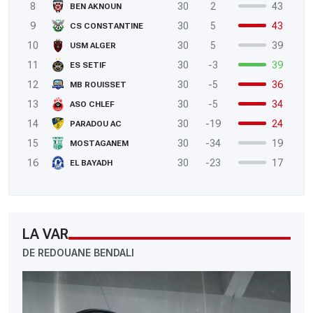
8
30
2
43
BEN AKNOUN
9
30
5
43
CS CONSTANTINE
10
30
5
39
USM ALGER
11
30
-3
39
ES SETIF
12
30
-5
36
MB ROUISSET
13
30
-5
34
ASO CHLEF
14
30
-19
24
PARADOU AC
15
30
-34
19
MOSTAGANEM
16
30
-23
17
EL BAYADH
LA VAR
DE REDOUANE BENDALI