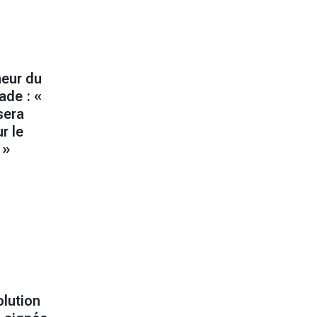
neur du
ade : «
sera
r le
 »
olution