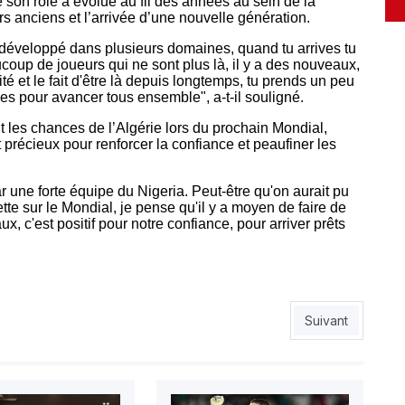
e son rôle a évolué au fil des années au sein de la
s anciens et l’arrivée d’une nouvelle génération.
 développé dans plusieurs domaines, quand tu arrives tu
ucoup de joueurs qui ne sont plus là, il y a des nouveaux,
ité et le fait d'être là depuis longtemps, tu prends un peu
nes pour avancer tous ensemble", a-t-il souligné.
 les chances de l’Algérie lors du prochain Mondial,
précieux pour renforcer la confiance et peaufiner les
r une forte équipe du Nigeria. Peut-être qu'on aurait pu
ette sur le Mondial, je pense qu'il y a moyen de faire de
 c'est positif pour notre confiance, pour arriver prêts
née Petkovic face à l’Uruguay
Article suivant :
Suivant