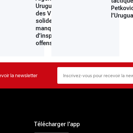
tactiqu
Uruguay 0-0 :
Petkovic
des Verts
l’Urugu
es
solides mais en
s
manque
d’inspiration
offensive
voir la newsletter
Télécharger l'app