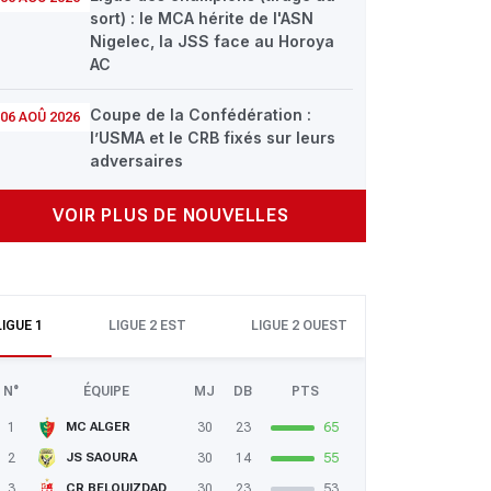
sort) : le MCA hérite de l'ASN
Nigelec, la JSS face au Horoya
AC
Coupe de la Confédération :
06 AOÛ 2026
l’USMA et le CRB fixés sur leurs
adversaires
VOIR PLUS DE NOUVELLES
LIGUE 1
LIGUE 2 EST
LIGUE 2 OUEST
N°
ÉQUIPE
MJ
DB
PTS
1
30
23
65
MC ALGER
2
30
14
55
JS SAOURA
3
30
23
53
CR BELOUIZDAD