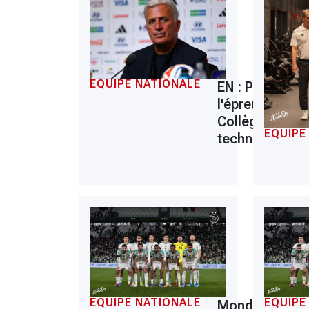
EQUIPE NATIONALE
EN : Petkovic 
l'épreuve du
Collège
EQUIPE
technique
EQUIPE NATIONALE
EQUIPE
Mondial 2026 :