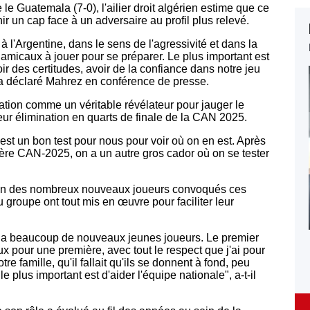
e Guatemala (7-0), l'ailier droit algérien estime que ce
ir un cap face à un adversaire au profil plus relevé.
à l'Argentine, dans le sens de l'agressivité et dans la
micaux à jouer pour se préparer. Le plus important est
ir des certitudes, avoir de la confiance dans notre jeu
 a déclaré Mahrez en conférence de presse.
ation comme un véritable révélateur pour jauger le
eur élimination en quarts de finale de la CAN 2025.
'est un bon test pour nous pour voir où on en est. Après
nière CAN-2025, on a un autre gros cador où on se tester
tion des nombreux nouveaux joueurs convoqués ces
 groupe ont tout mis en œuvre pour faciliter leur
il y a beaucoup de nouveaux jeunes joueurs. Le premier
x pour une première, avec tout le respect que j'ai pour
otre famille, qu'il fallait qu'ils se donnent à fond, peu
le plus important est d'aider l'équipe nationale", a-t-il