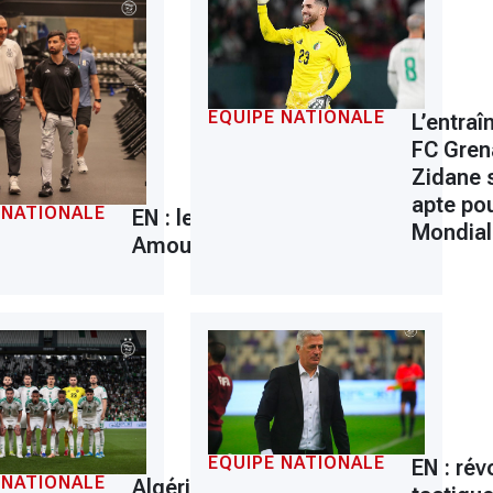
EQUIPE NATIONALE
L’entraî
à
FC Gren
Zidane 
apte pou
 NATIONALE
EN : le pari
Mondial
Amoura
EQUIPE NATIONALE
EN : rév
 NATIONALE
Algérie -