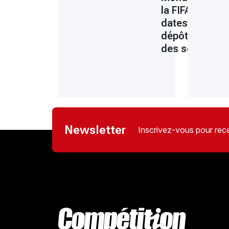
la FIFA fixe les
dates pour le
dépôt des list
des sélection
Newsletter
Inscrivez-vous pour rece