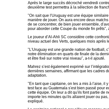
Après le large succès décroché vendredi contre l
deuxième test permettra à la sélection de franch
"On sait que l'Uruguay est une équipe similaire 
manière de jouer. On aura encore deux matchs a
de se concentrer, de bien jouer ensemble, d'avo
pour aborder cette Coupe du monde fin prêts",
Le joueur d’Al-Ahli SC considère cette confront
niveau actuel des Verts, quelques mois après l
"L'Uruguay est une grande nation de football, c
notre élimination en quarts de finale de la der
et être fixé sur notre vrai niveau", a-t-il ajouté.
Mahrez s’est également exprimé sur l’intégra
dernières semaines, affirmant que les cadres du
adaptation.
"En tant que capitaine, on les a mis à l'aise, 
test face au Guatemala s'est bien passé pour eu
cette équipe. On leur a dit qu'ils font partie de n
importe les minutes qu'ils allaient jouer ou pas, 
expliqué.