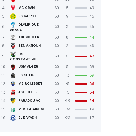
4
30
5
49
MC ORAN
5
30
9
45
JS KABYLIE
OLYMPIQUE
6
30
3
45
AKBOU
7
30
0
44
KHENCHELA
8
30
2
43
BEN AKNOUN
CS
9
30
5
43
CONSTANTINE
10
30
5
39
USM ALGER
11
30
-3
39
ES SETIF
12
30
-5
36
MB ROUISSET
13
30
-5
34
ASO CHLEF
14
30
-19
24
PARADOU AC
15
30
-34
19
MOSTAGANEM
16
30
-23
17
EL BAYADH