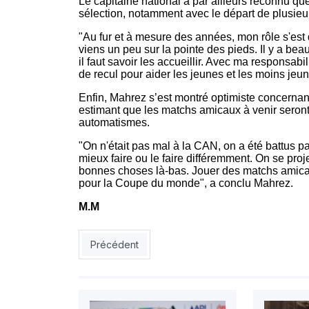
Le capitaine national a par ailleurs reconnu qu
sélection, notamment avec le départ de plusieur
"Au fur et à mesure des années, mon rôle s'est
viens un peu sur la pointe des pieds. Il y a bea
il faut savoir les accueillir. Avec ma responsabil
de recul pour aider les jeunes et les moins jeu
Enfin, Mahrez s’est montré optimiste concernant
estimant que les matchs amicaux à venir seront 
automatismes.
"On n'était pas mal à la CAN, on a été battus pa
mieux faire ou le faire différemment. On se proj
bonnes choses là-bas. Jouer des matchs amicaux,
pour la Coupe du monde", a conclu Mahrez.
M.M
Article précédent : EN : révolution tactique sig
Précédent