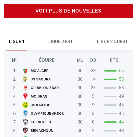
VOIR PLUS DE NOUVELLES
LIGUE 1
LIGUE 2 EST
LIGUE 2 OUEST
N°
ÉQUIPE
MJ
DB
PTS
1
30
23
65
MC ALGER
2
30
14
55
JS SAOURA
3
30
23
53
CR BELOUIZDAD
4
30
5
49
MC ORAN
5
30
9
45
JS KABYLIE
6
30
3
45
OLYMPIQUE AKBOU
7
30
0
44
KHENCHELA
8
30
2
43
BEN AKNOUN