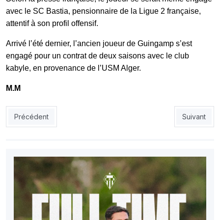
avec le SC Bastia, pensionnaire de la Ligue 2 française,
attentif à son profil offensif.
Arrivé l’été dernier, l’ancien joueur de Guingamp s’est
engagé pour un contrat de deux saisons avec le club
kabyle, en provenance de l’USM Alger.
M.M
Article précédent : EN U17 : deux tests amicaux face à la Maur
Article suiv
Précédent
Suivant