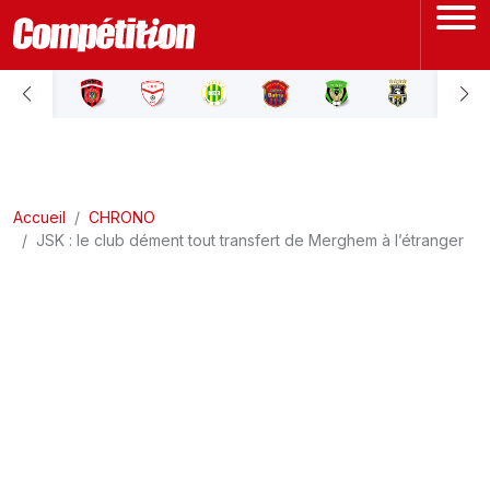
ACCUEIL
LIGUE 1
Accueil
LIGUE 2
CHRONO
JSK : le club dément tout transfert de Merghem à l’étranger
COUPE D'ALGÉRIE
ÉQUIPE NATIONALE
COUPE DU MONDE
Actualités
Interviews