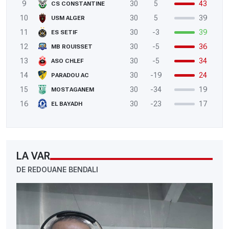
9
30
5
43
CS CONSTANTINE
10
30
5
39
USM ALGER
11
30
-3
39
ES SETIF
12
30
-5
36
MB ROUISSET
13
30
-5
34
ASO CHLEF
14
30
-19
24
PARADOU AC
15
30
-34
19
MOSTAGANEM
16
30
-23
17
EL BAYADH
LA VAR
DE REDOUANE BENDALI