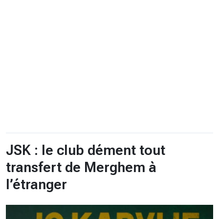
CHRONO
Vidéos
Fil d'actualités
La var
Version PDF
Politique de confidentialité
JSK : le club dément tout
transfert de Merghem à
l’étranger