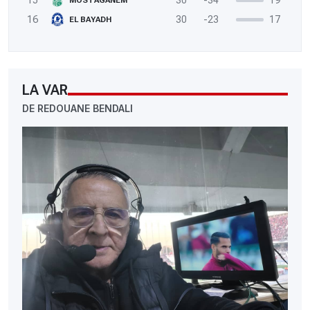
15
30
-34
19
MOSTAGANEM
16
30
-23
17
EL BAYADH
LA VAR
DE REDOUANE BENDALI