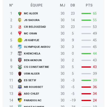
N°
ÉQUIPE
MJ
DB
PTS
1
30
23
65
MC ALGER
2
30
14
55
JS SAOURA
3
30
23
53
CR BELOUIZDAD
4
30
5
49
MC ORAN
5
30
9
45
JS KABYLIE
6
30
3
45
OLYMPIQUE AKBOU
7
30
0
44
KHENCHELA
8
30
2
43
BEN AKNOUN
9
30
5
43
CS CONSTANTINE
10
30
5
39
USM ALGER
11
30
-3
39
ES SETIF
12
30
-5
36
MB ROUISSET
13
30
-5
34
ASO CHLEF
14
30
-19
24
PARADOU AC