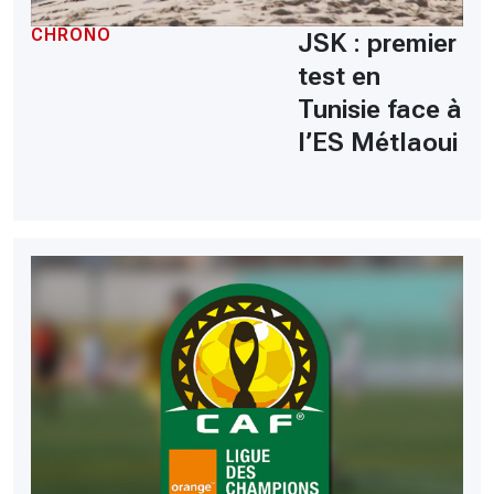
CHRONO
JSK : premier
test en
Tunisie face à
l’ES Métlaoui