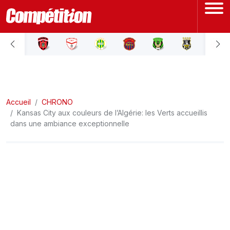
ACCUEIL
LIGUE 1
Accueil
LIGUE 2
CHRONO
Kansas City aux couleurs de l’Algérie: les Verts accueillis
dans une ambiance exceptionnelle
COUPE D'ALGÉRIE
ÉQUIPE NATIONALE
COUPE DU MONDE
Actualités
Interviews