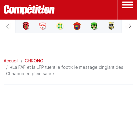
ACCUEIL
LIGUE 1
Accueil
LIGUE 2
CHRONO
«La FAF et la LFP tuent le foot»: le message cinglant des
Chnaoua en plein sacre
COUPE D'ALGÉRIE
ÉQUIPE NATIONALE
COUPE DU MONDE
Actualités
Interviews