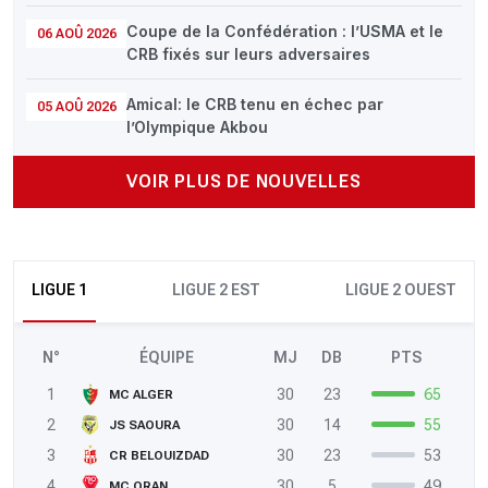
Coupe de la Confédération : l’USMA et le
06 AOÛ 2026
CRB fixés sur leurs adversaires
Amical: le CRB tenu en échec par
05 AOÛ 2026
l’Olympique Akbou
VOIR PLUS DE NOUVELLES
LIGUE 1
LIGUE 2 EST
LIGUE 2 OUEST
N°
ÉQUIPE
MJ
DB
PTS
1
30
23
65
MC ALGER
2
30
14
55
JS SAOURA
3
30
23
53
CR BELOUIZDAD
4
30
5
49
MC ORAN