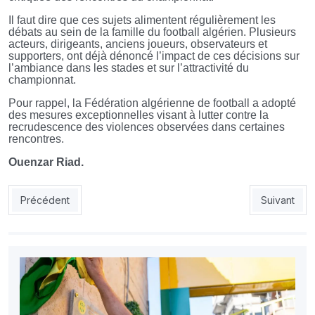
Il faut dire que ces sujets alimentent régulièrement les
débats au sein de la famille du football algérien. Plusieurs
acteurs, dirigeants, anciens joueurs, observateurs et
supporters, ont déjà dénoncé l’impact de ces décisions sur
l’ambiance dans les stades et sur l’attractivité du
championnat.
Pour rappel, la Fédération algérienne de football a adopté
des mesures exceptionnelles visant à lutter contre la
recrudescence des violences observées dans certaines
rencontres.
Ouenzar Riad.
Article précédent : La JSS valide son billet pour la LdC, le CRB
Article sui
Précédent
Suivant