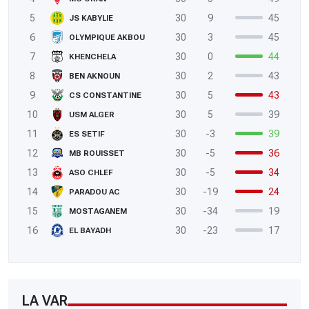
5
30
9
45
JS KABYLIE
6
30
3
45
OLYMPIQUE AKBOU
7
30
0
44
KHENCHELA
8
30
2
43
BEN AKNOUN
9
30
5
43
CS CONSTANTINE
10
30
5
39
USM ALGER
11
30
-3
39
ES SETIF
12
30
-5
36
MB ROUISSET
13
30
-5
34
ASO CHLEF
14
30
-19
24
PARADOU AC
15
30
-34
19
MOSTAGANEM
16
30
-23
17
EL BAYADH
LA VAR