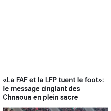
CHRONO
Vidéos
Fil d'actualités
La var
Version PDF
Politique de confidentialité
«La FAF et la LFP tuent le foot»:
le message cinglant des
Chnaoua en plein sacre