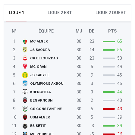
LIGUE 1
LIGUE 2 EST
LIGUE 2 OUEST
N°
ÉQUIPE
MJ
DB
PTS
1
30
23
65
MC ALGER
2
30
14
55
JS SAOURA
3
30
23
53
CR BELOUIZDAD
4
30
5
49
MC ORAN
5
30
9
45
JS KABYLIE
6
30
3
45
OLYMPIQUE AKBOU
7
30
0
44
KHENCHELA
8
30
2
43
BEN AKNOUN
9
30
5
43
CS CONSTANTINE
10
30
5
39
USM ALGER
11
30
-3
39
ES SETIF
12
30
-5
36
MB ROUISSET