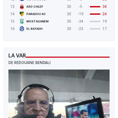
13
30
-5
34
ASO CHLEF
14
30
-19
24
PARADOU AC
15
30
-34
19
MOSTAGANEM
16
30
-23
17
EL BAYADH
LA VAR
DE REDOUANE BENDALI