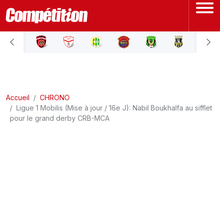
ACCUEIL
LIGUE 1
Accueil
LIGUE 2
CHRONO
Ligue 1 Mobilis (Mise à jour / 16e J): Nabil Boukhalfa au sifflet
pour le grand derby CRB-MCA
COUPE D'ALGÉRIE
ÉQUIPE NATIONALE
COUPE DU MONDE
Actualités
Interviews