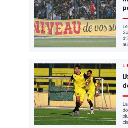
p
Le
Su
d’
au
LI
U
d
La
do
pl
cl