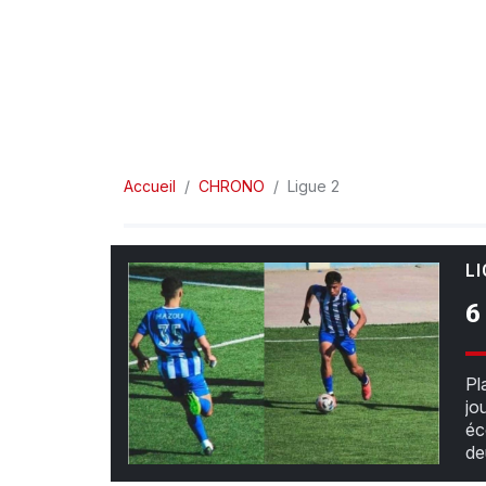
Accueil
CHRONO
Ligue 2
LI
6
Pl
jo
éc
de