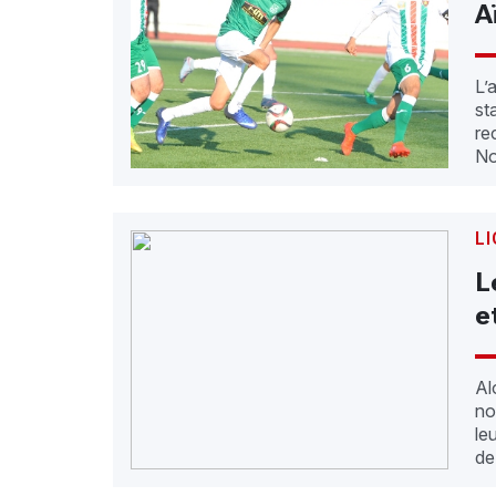
A
L’
st
re
No
LI
L
e
Al
no
le
de