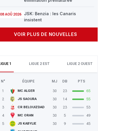
élimination prématurée
JSK: Benzia : les Canaris
08 AOÛ 2026
insistent
VOIR PLUS DE NOUVELLES
LIGUE 1
LIGUE 2 EST
LIGUE 2 OUEST
N°
ÉQUIPE
MJ
DB
PTS
1
30
23
65
MC ALGER
2
30
14
55
JS SAOURA
3
30
23
53
CR BELOUIZDAD
4
30
5
49
MC ORAN
5
30
9
45
JS KABYLIE