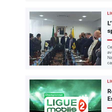
LI
L
s
Ce
av
Na
ca
LI
R
E