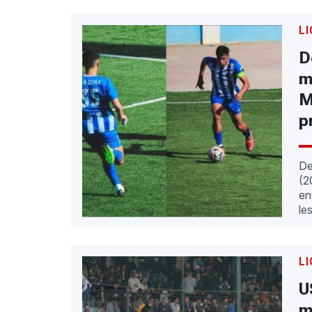
LI
D
m
M
p
De
(2
en
les
LI
U
m