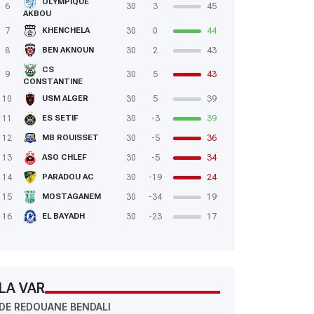
OLYMPIQUE
6
30
3
45
AKBOU
7
30
0
44
KHENCHELA
8
30
2
43
BEN AKNOUN
CS
9
30
5
43
CONSTANTINE
10
30
5
39
USM ALGER
11
30
-3
39
ES SETIF
12
30
-5
36
MB ROUISSET
13
30
-5
34
ASO CHLEF
14
30
-19
24
PARADOU AC
15
30
-34
19
MOSTAGANEM
16
30
-23
17
EL BAYADH
LA VAR
DE REDOUANE BENDALI