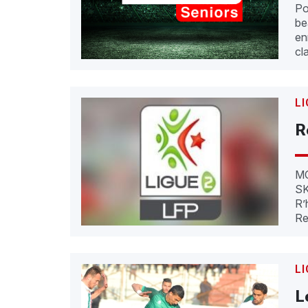
Po
be
en
cl
LI
R
MCB
SKAF 
R’hiou SC Ain Defla
LI
L