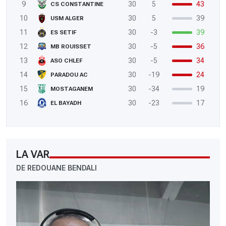
9
30
5
43
CS CONSTANTINE
10
30
5
39
USM ALGER
11
30
-3
39
ES SETIF
12
30
-5
36
MB ROUISSET
13
30
-5
34
ASO CHLEF
14
30
-19
24
PARADOU AC
15
30
-34
19
MOSTAGANEM
16
30
-23
17
EL BAYADH
LA VAR
DE REDOUANE BENDALI