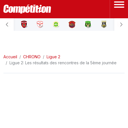
ACCUEIL
LIGUE 1
Accueil
LIGUE 2
CHRONO
Ligue 2
Ligue 2: Les résultats des rencontres de la 5ème journée
COUPE D'ALGÉRIE
ÉQUIPE NATIONALE
COUPE DU MONDE
Actualités
Interviews