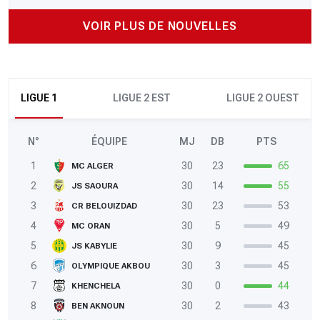
VOIR PLUS DE NOUVELLES
LIGUE 1
LIGUE 2 EST
LIGUE 2 OUEST
N°
ÉQUIPE
MJ
DB
PTS
1
30
23
65
MC ALGER
2
30
14
55
JS SAOURA
3
30
23
53
CR BELOUIZDAD
4
30
5
49
MC ORAN
5
30
9
45
JS KABYLIE
6
30
3
45
OLYMPIQUE AKBOU
7
30
0
44
KHENCHELA
8
30
2
43
BEN AKNOUN