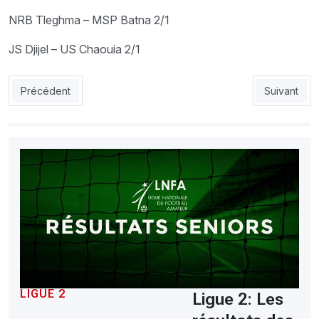
NRB Tleghma – MSP Batna 2/1
JS Djijel – US Chaouia 2/1
Article précédent : Ligue 2: Les résultats des rencontres de la
Article sui
Précédent
Suivant
LIGUE 2
Ligue 2: Les