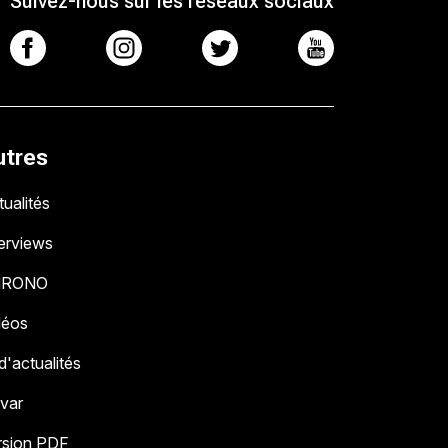
Suivez-nous sur les réseaux sociaux
utres
ualités
terviews
HRONO
déos
 d'actualités
 var
rsion PDF