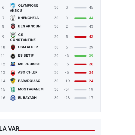
OLYMPIQUE
6
30
3
45
AKBOU
7
30
0
44
KHENCHELA
8
30
2
43
BEN AKNOUN
CS
9
30
5
43
CONSTANTINE
10
30
5
39
USM ALGER
11
30
-3
39
ES SETIF
12
30
-5
36
MB ROUISSET
13
30
-5
34
ASO CHLEF
14
30
-19
24
PARADOU AC
15
30
-34
19
MOSTAGANEM
16
30
-23
17
EL BAYADH
LA VAR