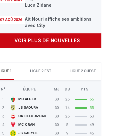
Luca Zidane
Aït Nouri affiche ses ambitions
07 AOÛ 2026
avec City
VOIR PLUS DE NOUVELLES
LIGUE 1
LIGUE 2 EST
LIGUE 2 OUEST
N°
ÉQUIPE
MJ
DB
PTS
1
30
23
65
MC ALGER
2
30
14
55
JS SAOURA
3
30
23
53
CR BELOUIZDAD
4
30
5
49
MC ORAN
5
30
9
45
JS KABYLIE