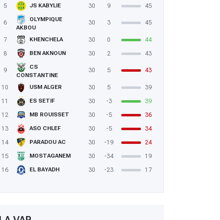
5
30
9
45
JS KABYLIE
OLYMPIQUE
6
30
3
45
AKBOU
: USMA 0 – MCA 0: le big derby sans vainqueur
7
30
0
44
KHENCHELA
8
30
2
43
BEN AKNOUN
CS
9
30
5
43
CONSTANTINE
10
30
5
39
USM ALGER
11
30
-3
39
ES SETIF
12
30
-5
36
MB ROUISSET
13
30
-5
34
ASO CHLEF
14
30
-19
24
PARADOU AC
15
30
-34
19
MOSTAGANEM
16
30
-23
17
EL BAYADH