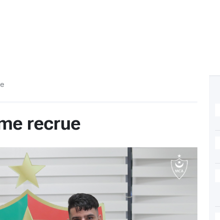
ue
me recrue