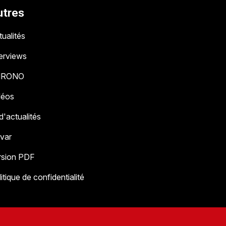
utres
ualités
terviews
HRONO
déos
 d'actualités
 var
rsion PDF
itique de confidentialité