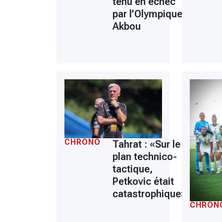
tenu en échec
par l’Olympique
Akbou
CHRONO
Tahrat : «Sur le
plan technico-
tactique,
Petkovic était
catastrophique»
CHRON