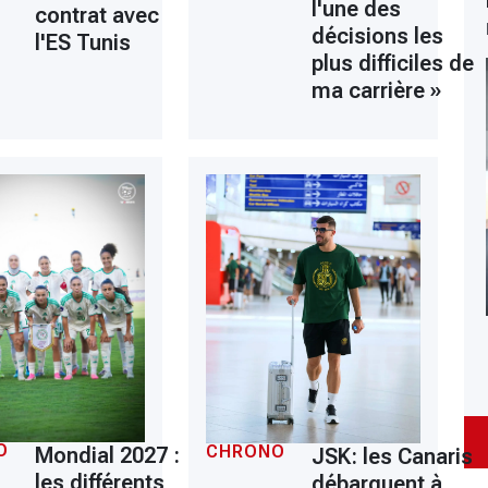
l'une des
contrat avec
décisions les
l'ES Tunis
plus difficiles de
ma carrière »
O
CHRONO
Mondial 2027 :
JSK: les Canaris
les différents
débarquent à