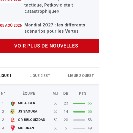
tactique, Petkovic était
catastrophique»
Mondial 2027 : les différents
05 AOÛ 2026
scénarios pour les Vertes
VOIR PLUS DE NOUVELLES
LIGUE 1
LIGUE 2 EST
LIGUE 2 OUEST
N°
ÉQUIPE
MJ
DB
PTS
1
30
23
65
MC ALGER
2
30
14
55
JS SAOURA
3
30
23
53
CR BELOUIZDAD
4
30
5
49
MC ORAN