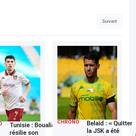
engage pour une année renouvelable
Article suivant 
Suivant
CHRONO
Belaïd : « Quitter
O
Tunisie : Boualia
la JSK a été
résilie son