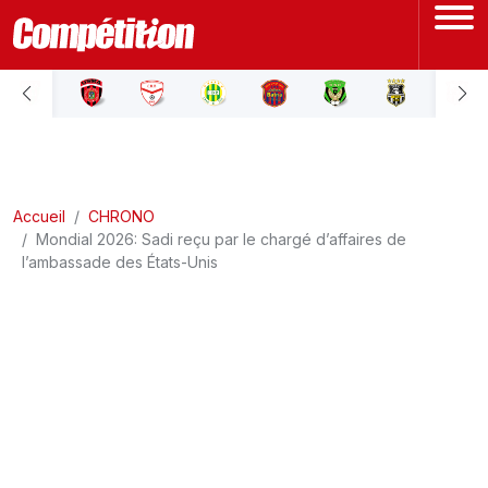
ACCUEIL
LIGUE 1
Accueil
LIGUE 2
CHRONO
Mondial 2026: Sadi reçu par le chargé d’affaires de
l’ambassade des États-Unis
COUPE D'ALGÉRIE
ÉQUIPE NATIONALE
COUPE DU MONDE
Actualités
Interviews