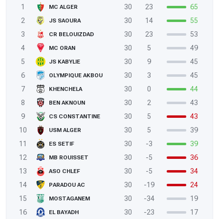
1
30
23
65
MC ALGER
2
30
14
55
JS SAOURA
3
30
23
53
CR BELOUIZDAD
4
30
5
49
MC ORAN
5
30
9
45
JS KABYLIE
6
30
3
45
OLYMPIQUE AKBOU
7
30
0
44
KHENCHELA
8
30
2
43
BEN AKNOUN
9
30
5
43
CS CONSTANTINE
10
30
5
39
USM ALGER
11
30
-3
39
ES SETIF
12
30
-5
36
MB ROUISSET
13
30
-5
34
ASO CHLEF
14
30
-19
24
PARADOU AC
15
30
-34
19
MOSTAGANEM
16
30
-23
17
EL BAYADH