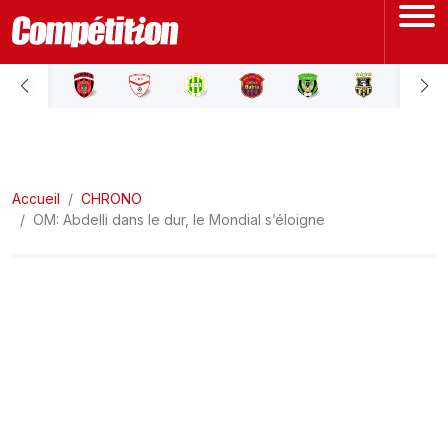
ACCUEIL
LIGUE 1
Accueil
LIGUE 2
CHRONO
OM: Abdelli dans le dur, le Mondial s’éloigne
COUPE D'ALGÉRIE
ÉQUIPE NATIONALE
COUPE DU MONDE
Actualités
Interviews