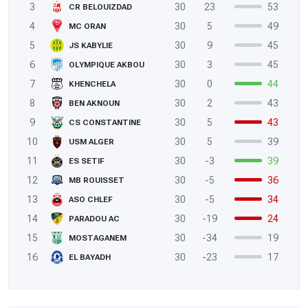
3
30
23
53
CR BELOUIZDAD
4
30
5
49
MC ORAN
5
30
9
45
JS KABYLIE
6
30
3
45
OLYMPIQUE AKBOU
7
30
0
44
KHENCHELA
8
30
2
43
BEN AKNOUN
9
30
5
43
CS CONSTANTINE
10
30
5
39
USM ALGER
11
30
-3
39
ES SETIF
12
30
-5
36
MB ROUISSET
13
30
-5
34
ASO CHLEF
14
30
-19
24
PARADOU AC
15
30
-34
19
MOSTAGANEM
16
30
-23
17
EL BAYADH