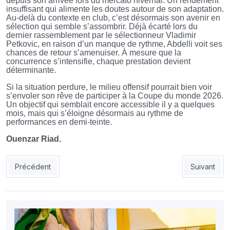
depuis son arrivée lors du mercato hivernal. Un rendement
insuffisant qui alimente les doutes autour de son adaptation.
Au-delà du contexte en club, c’est désormais son avenir en
sélection qui semble s’assombrir. Déjà écarté lors du
dernier rassemblement par le sélectionneur Vladimir
Petkovic, en raison d’un manque de rythme, Abdelli voit ses
chances de retour s’amenuiser. À mesure que la
concurrence s’intensifie, chaque prestation devient
déterminante.
Si la situation perdure, le milieu offensif pourrait bien voir
s’envoler son rêve de participer à la Coupe du monde 2026.
Un objectif qui semblait encore accessible il y a quelques
mois, mais qui s’éloigne désormais au rythme de
performances en demi-teinte.
Ouenzar Riad.
Article précédent : Dinamo Zagreb: pourquoi Bennacer ne joue 
Article sui
Précédent
Suivant