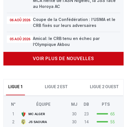
MCA hérite de l'ASN Nigelec, la JSS face
au Horoya AC
Coupe de la Confédération : l’USMA et le
06 AOÛ 2026
CRB fixés sur leurs adversaires
Amical: le CRB tenu en échec par
05 AOÛ 2026
l’Olympique Akbou
VOIR PLUS DE NOUVELLES
LIGUE 1
LIGUE 2 EST
LIGUE 2 OUEST
N°
ÉQUIPE
MJ
DB
PTS
1
30
23
65
MC ALGER
2
30
14
55
JS SAOURA