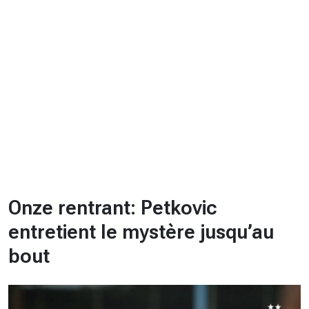
CHRONO
Vidéos
Fil d'actualités
La var
Version PDF
Politique de confidentialité
Onze rentrant: Petkovic
entretient le mystère jusqu’au
bout