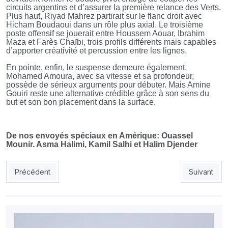
circuits argentins et d’assurer la première relance des Verts.
Plus haut, Riyad Mahrez partirait sur le flanc droit avec
Hicham Boudaoui dans un rôle plus axial. Le troisième
poste offensif se jouerait entre Houssem Aouar, Ibrahim
Maza et Farès Chaïbi, trois profils différents mais capables
d’apporter créativité et percussion entre les lignes.
En pointe, enfin, le suspense demeure également.
Mohamed Amoura, avec sa vitesse et sa profondeur,
possède de sérieux arguments pour débuter. Mais Amine
Gouiri reste une alternative crédible grâce à son sens du
but et son bon placement dans la surface.
De nos envoyés spéciaux en Amérique: Ouassel
Mounir. Asma Halimi, Kamil Salhi et Halim Djender
Article précédent : Algérie - Argentine: retrouvailles seize an
Article sui
Précédent
Suivant