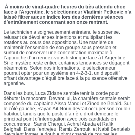
À moins de vingt-quatre heures du très attendu choc
face à l’Argentine, le sélectionneur Vladimir Petkovic n’a
laissé filtrer aucun indice lors des dernières séances
d’entraînement concernant son onze rentrant.
Le technicien a soigneusement entretenu le suspense,
refusant de dévoiler ses intentions et multipliant les
rotations au cours des oppositions. Une manière de
maintenir l’ensemble de son groupe sous pression et
surtout de conserver une concentration maximale à
l’approche d’un rendez-vous historique face à l’Argentine.
Si le mystère reste entier, certaines tendances se dégagent
néanmoins. Selon nos informations, le sélectionneur
pourrait opter pour un système en 4-2-3-1, un dispositif
offrant davantage d’équilibre face à la puissance offensive
argentine.
Dans les buts, Luca Zidane semble tenir la corde pour
débuter la rencontre. Devant lui, la charnière centrale serait
composée du capitaine Aïssa Mandi et Zinedine Belaïd. Sur
le côté gauche, Rayan Aït-Nouri devrait occuper son couloir
habituel, tandis que le poste d’arrière droit demeure le
principal point d’interrogation avec trois candidats en
concurrence : Samir Chergui, Achref Abada et Rafik
Belghali. Dans l’entrejeu, Ramiz Zerrouki et Nabil Bentaleb
devraient former le double pivot chargé de couper les