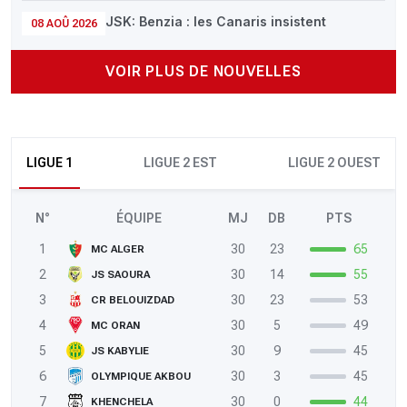
JSK: Benzia : les Canaris insistent
08 AOÛ 2026
VOIR PLUS DE NOUVELLES
LIGUE 1
LIGUE 2 EST
LIGUE 2 OUEST
N°
ÉQUIPE
MJ
DB
PTS
1
30
23
65
MC ALGER
2
30
14
55
JS SAOURA
3
30
23
53
CR BELOUIZDAD
4
30
5
49
MC ORAN
5
30
9
45
JS KABYLIE
6
30
3
45
OLYMPIQUE AKBOU
7
30
0
44
KHENCHELA