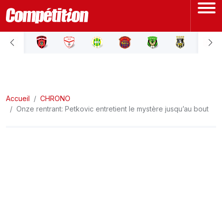
ACCUEIL
LIGUE 1
Accueil
LIGUE 2
CHRONO
Onze rentrant: Petkovic entretient le mystère jusqu’au bout
COUPE D'ALGÉRIE
ÉQUIPE NATIONALE
COUPE DU MONDE
Actualités
Interviews