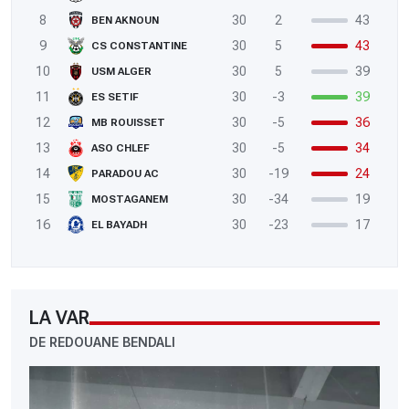
8
30
2
43
BEN AKNOUN
9
30
5
43
CS CONSTANTINE
10
30
5
39
USM ALGER
11
30
-3
39
ES SETIF
12
30
-5
36
MB ROUISSET
13
30
-5
34
ASO CHLEF
14
30
-19
24
PARADOU AC
15
30
-34
19
MOSTAGANEM
16
30
-23
17
EL BAYADH
LA VAR
DE REDOUANE BENDALI