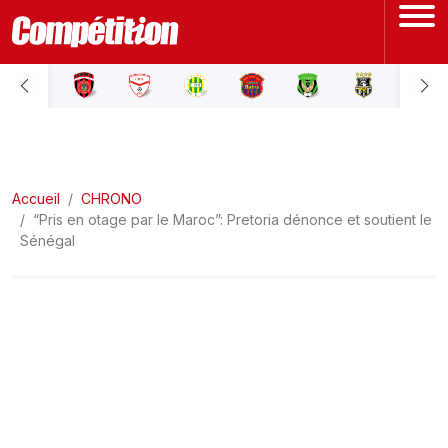
ACCUEIL
LIGUE 1
Accueil
LIGUE 2
CHRONO
“Pris en otage par le Maroc”: Pretoria dénonce et soutient le
Sénégal
COUPE D'ALGÉRIE
ÉQUIPE NATIONALE
COUPE DU MONDE
Actualités
Interviews