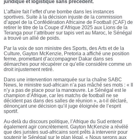
juridique et logistique sans précédent.
L’affaire fait l’effet d’une bombe dans les instances
sportives. Suite à la décision injuste de la commission
d’appel de la Confédération Africaine de Football (CAF) de
retirer le titre de la Coupe d’Afrique 2025 aux Lions de la
Teranga pour l’attribuer sur tapis vert au Maroc, le Sénégal
a trouvé un allié de poids.
Par la voix de son ministre des Sports, des Arts et de la
Culture, Gayton McKenzie, Pretoria a affiché une position
ferme, promettant d’accompagner Dakar dans ses
démarches pour récupérer ce qu’elle considère comme un
droit injustement retiré.
Dans une intervention remarquée sur la chaîne SABC
News, le ministre sud-africain n’a pas mâché ses mots : « Il
n’y a pas de place pour la manœuvre. Le Sénégal est le
champion d’Afrique, car les matchs de football ne se
décident pas dans des salles de réunion », a-t-il déclaré,
dénonçant une décision qu’il juge éloignée de l’esprit
sportif.
Au-delà du discours politique, l’Afrique du Sud entend
également agir concrètement. Gayton McKenzie a révélé
que des juristes sud-africains sont prêts à intervenir pour
soutenir le Sénégal sur le plan légal. « Nous serons aux