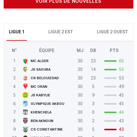
VOIR PLUS DE NOUVELLES
LIGUE 1
LIGUE 2 EST
LIGUE 2 OUEST
N°
ÉQUIPE
MJ
DB
PTS
1
30
23
65
MC ALGER
2
30
14
55
JS SAOURA
3
30
23
53
CR BELOUIZDAD
4
30
5
49
MC ORAN
5
30
9
45
JS KABYLIE
6
30
3
45
OLYMPIQUE AKBOU
7
30
0
44
KHENCHELA
8
30
2
43
BEN AKNOUN
9
30
5
43
CS CONSTANTINE