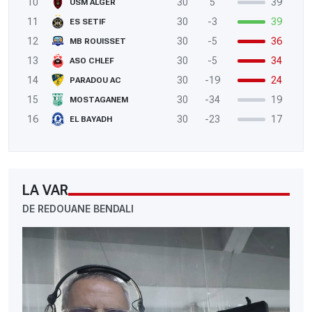
10
30
5
39
USM ALGER
11
30
-3
39
ES SETIF
12
30
-5
36
MB ROUISSET
13
30
-5
34
ASO CHLEF
14
30
-19
24
PARADOU AC
15
30
-34
19
MOSTAGANEM
16
30
-23
17
EL BAYADH
LA VAR
DE REDOUANE BENDALI