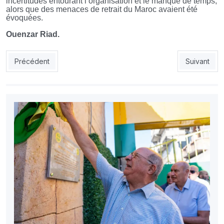
incertitudes entourant l’organisation et le manque de temps,
alors que des menaces de retrait du Maroc avaient été
évoquées.
Ouenzar Riad.
Article précédent : JSK: Rabah Bensafi pour redresser la barre
Article suiv
Précédent
Suivant