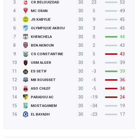
3
30
23
53
CR BELOUIZDAD
4
30
5
49
MC ORAN
5
30
9
45
JS KABYLIE
6
30
3
45
OLYMPIQUE AKBOU
7
30
0
44
KHENCHELA
8
30
2
43
BEN AKNOUN
9
30
5
43
CS CONSTANTINE
10
30
5
39
USM ALGER
11
30
-3
39
ES SETIF
12
30
-5
36
MB ROUISSET
13
30
-5
34
ASO CHLEF
14
30
-19
24
PARADOU AC
15
30
-34
19
MOSTAGANEM
16
30
-23
17
EL BAYADH