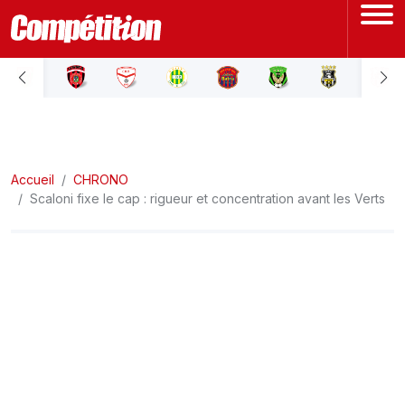
ACCUEIL
LIGUE 1
Accueil
LIGUE 2
CHRONO
Scaloni fixe le cap : rigueur et concentration avant les Verts
COUPE D'ALGÉRIE
ÉQUIPE NATIONALE
COUPE DU MONDE
Actualités
Interviews