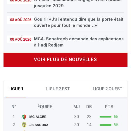
08 AOÛ 2026
jusqu’en 2029
Gouiri: «J’ai entendu dire que la porte était
08 AOÛ 2026
ouverte pour tout le monde…»
MCA: Sonatrach demande des explications
08 AOÛ 2026
à Hadj Redjem
VOIR PLUS DE NOUVELLES
LIGUE 1
LIGUE 2 EST
LIGUE 2 OUEST
N°
ÉQUIPE
MJ
DB
PTS
1
30
23
65
MC ALGER
2
30
14
55
JS SAOURA