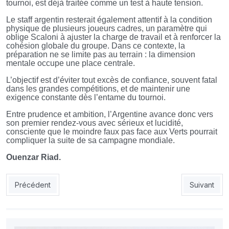
tournoi, est déjà traitée comme un test à haute tension.
Le staff argentin resterait également attentif à la condition
physique de plusieurs joueurs cadres, un paramètre qui
oblige Scaloni à ajuster la charge de travail et à renforcer la
cohésion globale du groupe. Dans ce contexte, la
préparation ne se limite pas au terrain : la dimension
mentale occupe une place centrale.
L’objectif est d’éviter tout excès de confiance, souvent fatal
dans les grandes compétitions, et de maintenir une
exigence constante dès l’entame du tournoi.
Entre prudence et ambition, l’Argentine avance donc vers
son premier rendez-vous avec sérieux et lucidité,
consciente que le moindre faux pas face aux Verts pourrait
compliquer la suite de sa campagne mondiale.
Ouenzar Riad.
Article précédent : Mondial 2026: Mustapha Ghorbal au sifflet d
Article suiv
Précédent
Suivant