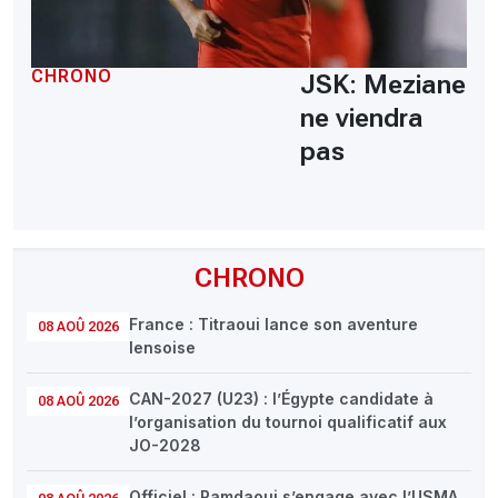
CHRONO
JSK: Meziane
ne viendra
pas
CHRONO
France : Titraoui lance son aventure
08 AOÛ 2026
lensoise
CAN-2027 (U23) : l’Égypte candidate à
08 AOÛ 2026
l’organisation du tournoi qualificatif aux
JO-2028
Officiel : Ramdaoui s’engage avec l’USMA