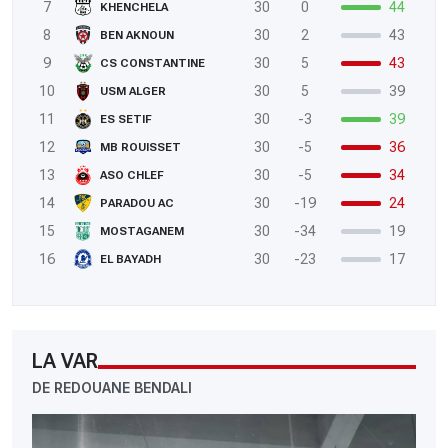
7
30
0
44
KHENCHELA
8
30
2
43
BEN AKNOUN
9
30
5
43
CS CONSTANTINE
10
30
5
39
USM ALGER
11
30
-3
39
ES SETIF
12
30
-5
36
MB ROUISSET
13
30
-5
34
ASO CHLEF
14
30
-19
24
PARADOU AC
15
30
-34
19
MOSTAGANEM
16
30
-23
17
EL BAYADH
LA VAR
DE REDOUANE BENDALI