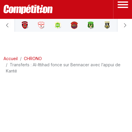
ACCUEIL
LIGUE 1
Accueil
LIGUE 2
CHRONO
Transferts : Al-Ittihad fonce sur Bennacer avec l’appui de
Kanté
COUPE D'ALGÉRIE
ÉQUIPE NATIONALE
COUPE DU MONDE
Actualités
Interviews