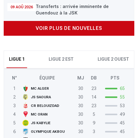
Transferts : arrivée imminente de
09 AOÛ 2026
Guendouz à la JSK
VOIR PLUS DE NOUVELLES
LIGUE 1
LIGUE 2 EST
LIGUE 2 OUEST
N°
ÉQUIPE
MJ
DB
PTS
1
30
23
65
MC ALGER
2
30
14
55
JS SAOURA
3
30
23
53
CR BELOUIZDAD
4
30
5
49
MC ORAN
5
30
9
45
JS KABYLIE
6
30
3
45
OLYMPIQUE AKBOU