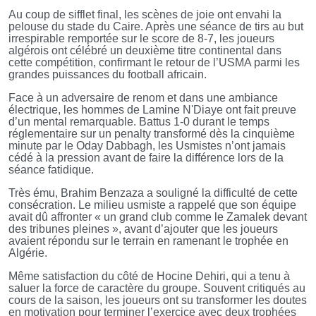
Au coup de sifflet final, les scènes de joie ont envahi la
pelouse du stade du Caire. Après une séance de tirs au but
irrespirable remportée sur le score de 8-7, les joueurs
algérois ont célébré un deuxième titre continental dans
cette compétition, confirmant le retour de l’USMA parmi les
grandes puissances du football africain.
Face à un adversaire de renom et dans une ambiance
électrique, les hommes de Lamine N'Diaye ont fait preuve
d’un mental remarquable. Battus 1-0 durant le temps
réglementaire sur un penalty transformé dès la cinquième
minute par le Oday Dabbagh, les Usmistes n’ont jamais
cédé à la pression avant de faire la différence lors de la
séance fatidique.
Très ému, Brahim Benzaza a souligné la difficulté de cette
consécration. Le milieu usmiste a rappelé que son équipe
avait dû affronter « un grand club comme le Zamalek devant
des tribunes pleines », avant d’ajouter que les joueurs
avaient répondu sur le terrain en ramenant le trophée en
Algérie.
Même satisfaction du côté de Hocine Dehiri, qui a tenu à
saluer la force de caractère du groupe. Souvent critiqués au
cours de la saison, les joueurs ont su transformer les doutes
en motivation pour terminer l’exercice avec deux trophées