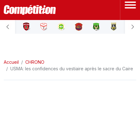
ACCUEIL
LIGUE 1
Accueil
LIGUE 2
CHRONO
USMA: les confidences du vestiaire après le sacre du Caire
COUPE D'ALGÉRIE
ÉQUIPE NATIONALE
COUPE DU MONDE
Actualités
Interviews