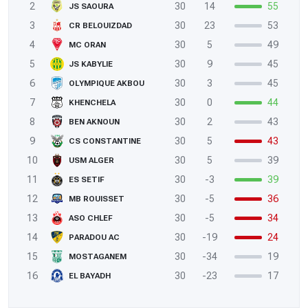
2
30
14
55
JS SAOURA
3
30
23
53
CR BELOUIZDAD
4
30
5
49
MC ORAN
5
30
9
45
JS KABYLIE
6
30
3
45
OLYMPIQUE AKBOU
7
30
0
44
KHENCHELA
8
30
2
43
BEN AKNOUN
9
30
5
43
CS CONSTANTINE
10
30
5
39
USM ALGER
11
30
-3
39
ES SETIF
12
30
-5
36
MB ROUISSET
13
30
-5
34
ASO CHLEF
14
30
-19
24
PARADOU AC
15
30
-34
19
MOSTAGANEM
16
30
-23
17
EL BAYADH