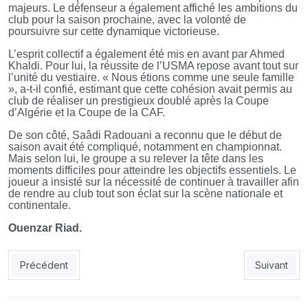
majeurs. Le défenseur a également affiché les ambitions du
club pour la saison prochaine, avec la volonté de
poursuivre sur cette dynamique victorieuse.
L’esprit collectif a également été mis en avant par Ahmed
Khaldi. Pour lui, la réussite de l’USMA repose avant tout sur
l’unité du vestiaire. « Nous étions comme une seule famille
», a-t-il confié, estimant que cette cohésion avait permis au
club de réaliser un prestigieux doublé après la Coupe
d’Algérie et la Coupe de la CAF.
De son côté, Saâdi Radouani a reconnu que le début de
saison avait été compliqué, notamment en championnat.
Mais selon lui, le groupe a su relever la tête dans les
moments difficiles pour atteindre les objectifs essentiels. Le
joueur a insisté sur la nécessité de continuer à travailler afin
de rendre au club tout son éclat sur la scène nationale et
continentale.
Ouenzar Riad.
Article précédent : Coupe de la CAF: quel club accompagnera 
Article sui
Précédent
Suivant