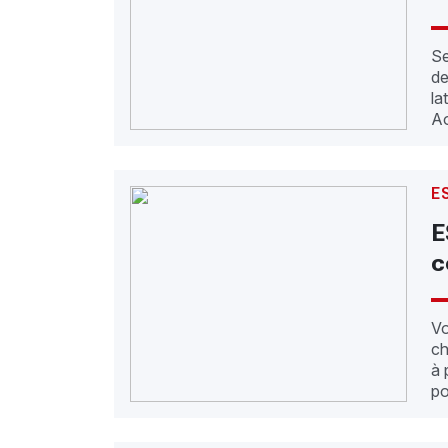
Se
de
l
Ao
E
E
c
Vo
ch
à 
po