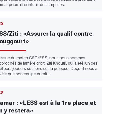
mar pourrait contenir des surprises.
SS
SS/Ziti : «Assurer la qualif contre
ouggourt»
lissue du match CSC-ESS, nous nous sommes
pprochés de larrière droit, Ziti Khoutir, qui a été lun des
illeurs joueurs sétifiens sur la pelouse. Déçu, il nous a
vélé que son équipe aurait...
SS
amar : «LESS est à la 1re place et
n y restera»