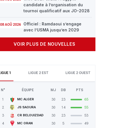
candidate à l’organisation du
tournoi qualificatif aux JO-2028
Officiel : Ramdaoui s’engage
08 AOÛ 2026
avec l’USMA jusqu’en 2029
VOIR PLUS DE NOUVELLES
LIGUE 1
LIGUE 2 EST
LIGUE 2 OUEST
N°
ÉQUIPE
MJ
DB
PTS
1
30
23
65
MC ALGER
2
30
14
55
JS SAOURA
3
30
23
53
CR BELOUIZDAD
4
30
5
49
MC ORAN