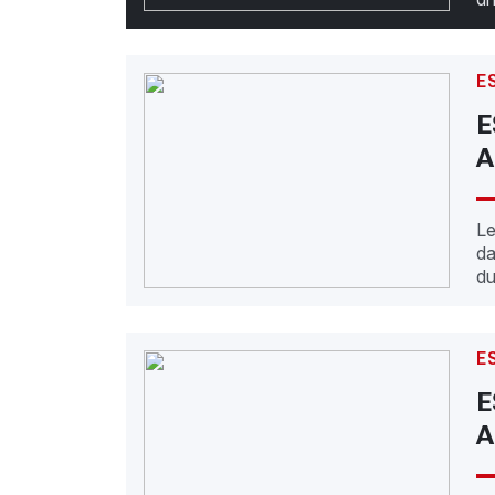
E
E
A
Le
da
d
E
E
A