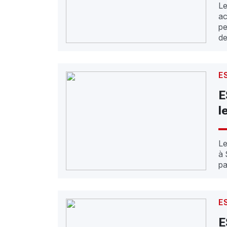
Le
ac
pe
E
E
l
Le
à 
pa
E
E