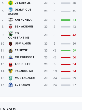
5
30
9
45
JS KABYLIE
OLYMPIQUE
6
30
3
45
AKBOU
7
30
0
44
KHENCHELA
8
30
2
43
BEN AKNOUN
CS
9
30
5
43
CONSTANTINE
10
30
5
39
USM ALGER
11
30
-3
39
ES SETIF
12
30
-5
36
MB ROUISSET
13
30
-5
34
ASO CHLEF
14
30
-19
24
PARADOU AC
15
30
-34
19
MOSTAGANEM
16
30
-23
17
EL BAYADH