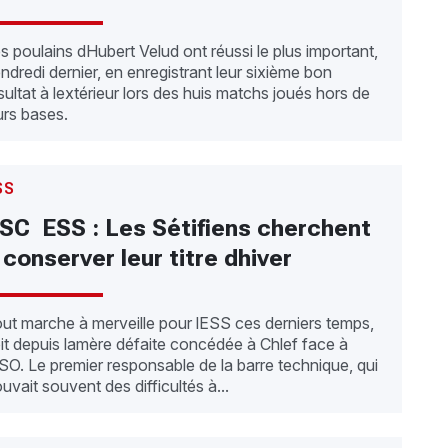
s poulains dHubert Velud ont réussi le plus important,
ndredi dernier, en enregistrant leur sixième bon
sultat à lextérieur lors des huis matchs joués hors de
urs bases.
SS
SC  ESS : Les Sétifiens cherchent
 conserver leur titre dhiver
ut marche à merveille pour lESS ces derniers temps,
it depuis lamère défaite concédée à Chlef face à
ASO. Le premier responsable de la barre technique, qui
ouvait souvent des difficultés à...