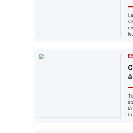
Le
ve
ré
le
E
C
à
To
so
l
tr