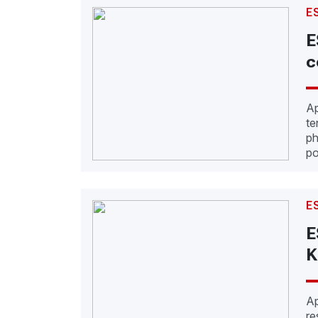
E
E
c
Ap
te
ph
po
E
E
K
Ap
re