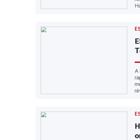
Ha
E
E
T
A 
ra
me
ré
E
H
o