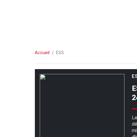
Accueil
ESS
E
E
2
Le
dé
mi
d