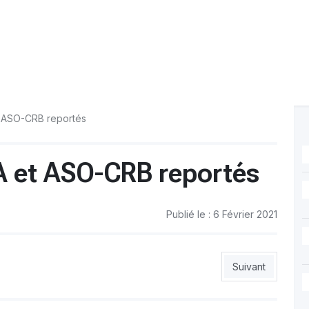
t ASO-CRB reportés
A et ASO-CRB reportés
Publié le : 6 Février 2021
ncheira)
Article suivant :
Suivant