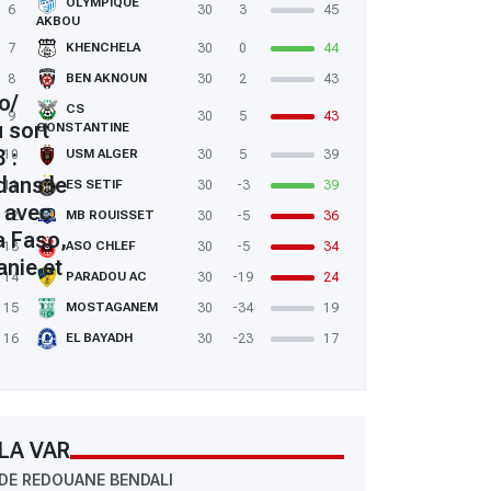
OLYMPIQUE
6
30
3
45
AKBOU
7
30
0
44
KHENCHELA
8
30
2
43
BEN AKNOUN
o/
CS
9
30
5
43
 sort
CONSTANTINE
 :
10
30
5
39
USM ALGER
 dans le
11
30
-3
39
ES SETIF
 avec
12
30
-5
36
MB ROUISSET
a Faso,
13
30
-5
34
ASO CHLEF
anie et
14
30
-19
24
PARADOU AC
15
30
-34
19
MOSTAGANEM
16
30
-23
17
EL BAYADH
LA VAR
DE REDOUANE BENDALI