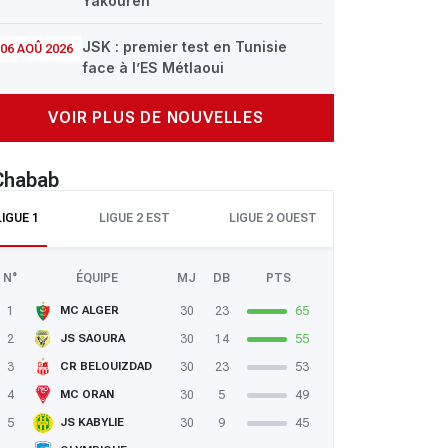
Yakouren
JSK : premier test en Tunisie
06 AOÛ 2026
face à l’ES Métlaoui
VOIR PLUS DE NOUVELLES
 Chabab
erhat
LIGUE 1
LIGUE 2 EST
LIGUE 2 OUEST
N°
ÉQUIPE
MJ
DB
PTS
1
30
23
65
MC ALGER
2
30
14
55
JS SAOURA
3
30
23
53
CR BELOUIZDAD
4
30
5
49
MC ORAN
5
30
9
45
JS KABYLIE