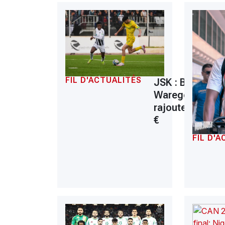
FIL D'ACTUALITÉS
JSK : Berkane,
Waregem
rajoute 100 000
€
FIL D'