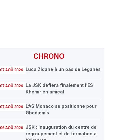
CHRONO
Luca Zidane à un pas de Leganés
07 AOÛ 2026
La JSK défiera finalement l'ES
07 AOÛ 2026
Khémir en amical
L’AS Monaco se positionne pour
07 AOÛ 2026
Ghedjemis
 Alerte Info: MCA-Nabil Neghiz séparation à l'amiable
JSK : inauguration du centre de
06 AOÛ 2026
regroupement et de formation à