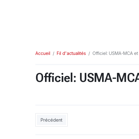
Accueil
Fil d'actualités
Officiel: USMA-MCA e
Officiel: USMA-MC
Article précédent : 14' NAHD 0-1 JSK (But de Be
Précédent