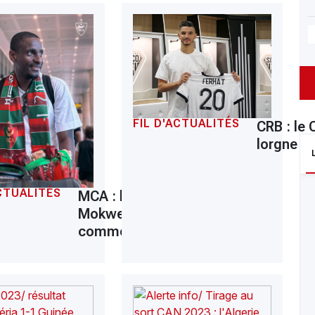
FIL D'ACTUALITÉS
CRB : le
lorgne F
ACTUALITÉS
MCA : l’ère
Mokwena
commence