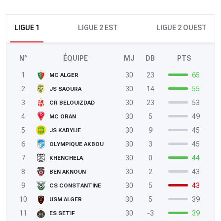
LIGUE 1
LIGUE 2 EST
LIGUE 2 OUEST
N°
ÉQUIPE
MJ
DB
PTS
1
30
23
65
MC ALGER
2
30
14
55
JS SAOURA
3
30
23
53
CR BELOUIZDAD
4
30
5
49
MC ORAN
5
30
9
45
JS KABYLIE
6
30
3
45
OLYMPIQUE AKBOU
7
30
0
44
KHENCHELA
8
30
2
43
BEN AKNOUN
9
30
5
43
CS CONSTANTINE
10
30
5
39
USM ALGER
11
30
-3
39
ES SETIF