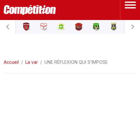
ACCUEIL
LIGUE 1
Accueil
LIGUE 2
La var
UNE RÉFLEXION QUI S’IMPOSE
COUPE D'ALGÉRIE
ÉQUIPE NATIONALE
COUPE DU MONDE
Actualités
Interviews