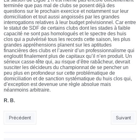
terminée que pas mal de clubs se posent déjà des
questions sur le prochain exercice et notamment sur leur
domiciliation et tout aussi angoissés par les grandes
interrogations relatives à leur budget prévisionnel. Car entre
le statut de SDF de certains clubs dont les stades à faible
capacité ne sont pas homologués et le spectre des huis
clos qui a pulvérisé tous les records cette saison, les plus
grandes appréhensions planent sur les aptitudes
financières des clubs et l’avenir d’un professionnalisme qui
engloutit finalement plus de capitaux qu’il n’en produit. Un
sérieux casse-tête qui, au risque d’être rabâcheur, devrait
susciter les décideurs du championnat de se pencher un
peu plus en profondeur sur cette problématique de
domiciliation et de sanction systématique du huis clos qui,
d’exception est devenue une règle absolue mais
néanmoins arbitraire.
R. B.
Article précédent : C’EST ÇA LE VRAI FOOTBALL !
Article su
Précédent
Suivant