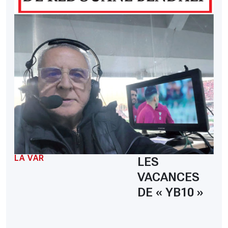
LA VAR
LES
VACANCES
DE « YB10 »