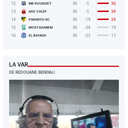
12
30
-5
36
MB ROUISSET
13
30
-5
34
ASO CHLEF
14
30
-19
24
PARADOU AC
15
30
-34
19
MOSTAGANEM
16
30
-23
17
EL BAYADH
LA VAR
DE REDOUANE BENDALI