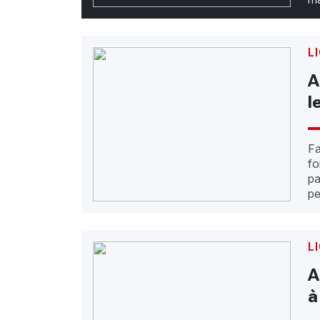
L
A
l
Fa
fo
pa
pe
L
A
à