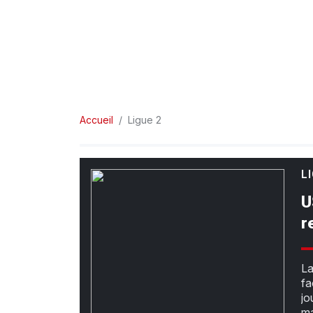
Accueil
Ligue 2
L
U
r
La
fa
jo
ma