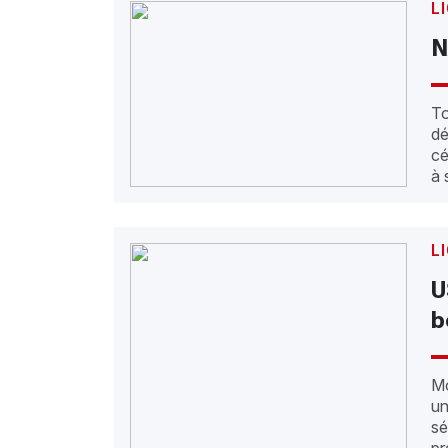
L
N
To
dé
cé
à 
L
U
b
Mo
un
sé