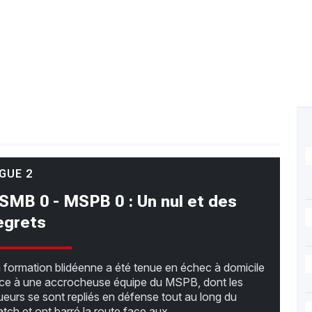
IGUE 2
SMB 0 - MSPB 0 : Un nul et des
egrets
 formation blidéenne a été tenue en échec à domicile
ce à une accrocheuse équipe du MSPB, dont les
ueurs se sont repliés en défense tout au long du
tch et ont barré la route face aux...