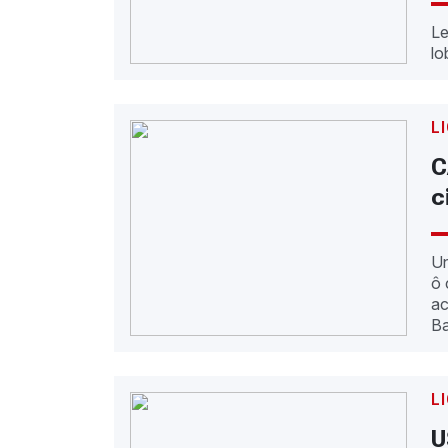
L
l
L
C
c
Un
ô 
ac
Ba
L
U