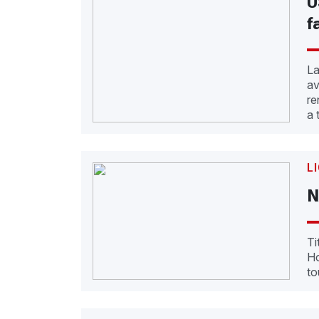
U
f
La
av
re
a 
L
N
Ti
Ho
to