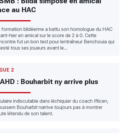
SMB : Blida simpose en amical
ace au HAC
 formation blidéenne a battu son homologue du HAC
ant-hier en amical sur le score de 2 à 0. Cette
ncontre fut un bon test pour lentraîneur Benchouia qui
testé tous ses joueurs avant le...
IGUE 2
AHD : Bouharbit ny arrive plus
tulaire indiscutable dans léchiquier du coach Ifticen,
ussem Bouharbit narrive toujours pas à montrer
ute létendu de son talent.