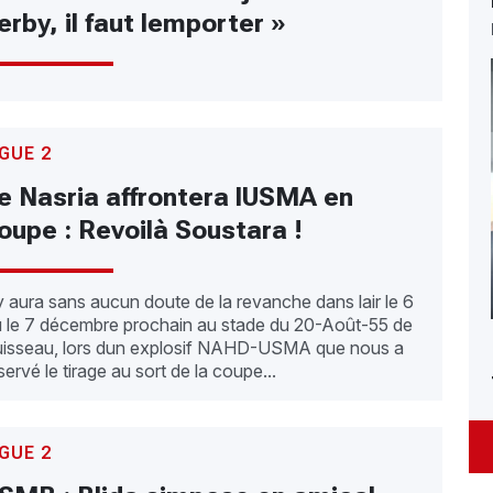
erby, il faut lemporter »
IGUE 2
e Nasria affrontera lUSMA en
oupe : Revoilà Soustara !
 y aura sans aucun doute de la revanche dans lair le 6
 le 7 décembre prochain au stade du 20-Août-55 de
isseau, lors dun explosif NAHD-USMA que nous a
servé le tirage au sort de la coupe...
IGUE 2