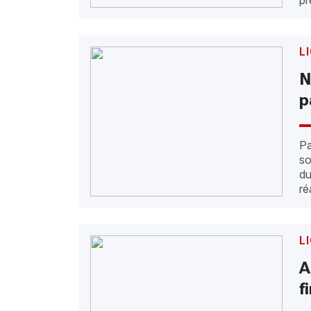
pr
L
N
p
Pa
so
d
ré
L
A
f