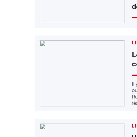
d
L
L
c
Il
ou
Ru
ré
L