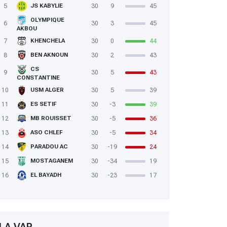
5
30
9
45
JS KABYLIE
OLYMPIQUE
6
30
3
45
AKBOU
7
30
0
44
KHENCHELA
8
30
2
43
BEN AKNOUN
CS
9
30
5
43
CONSTANTINE
10
30
5
39
USM ALGER
11
30
-3
39
ES SETIF
12
30
-5
36
MB ROUISSET
13
30
-5
34
ASO CHLEF
14
30
-19
24
PARADOU AC
15
30
-34
19
MOSTAGANEM
16
30
-23
17
EL BAYADH