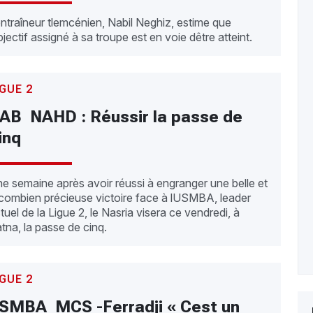
entraîneur tlemcénien, Nabil Neghiz, estime que
objectif assigné à sa troupe est en voie dêtre atteint.
IGUE 2
AB  NAHD : Réussir la passe de
inq
e semaine après avoir réussi à engranger une belle et
combien précieuse victoire face à lUSMBA, leader
tuel de la Ligue 2, le Nasria visera ce vendredi, à
tna, la passe de cinq.
IGUE 2
SMBA  MCS -Ferradji « Cest un