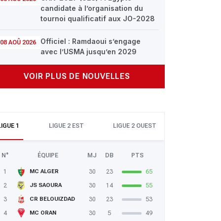
candidate à l’organisation du
tournoi qualificatif aux JO-2028
Officiel : Ramdaoui s’engage
08 AOÛ 2026
avec l’USMA jusqu’en 2029
VOIR PLUS DE NOUVELLES
LIGUE 1
LIGUE 2 EST
LIGUE 2 OUEST
N°
ÉQUIPE
MJ
DB
PTS
1
30
23
65
MC ALGER
2
30
14
55
JS SAOURA
3
30
23
53
CR BELOUIZDAD
4
30
5
49
MC ORAN