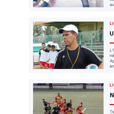
av
L
U
L’
né
Ap
én
L
N
Te