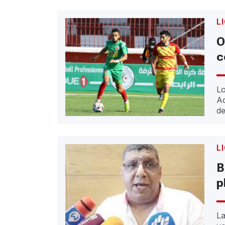
L
O
c
Lo
Ao
de
L
B
p
La