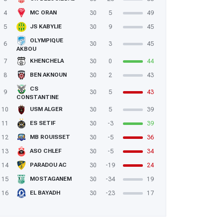
4
30
5
49
MC ORAN
5
30
9
45
JS KABYLIE
OLYMPIQUE
6
30
3
45
AKBOU
7
30
0
44
KHENCHELA
8
30
2
43
BEN AKNOUN
CS
9
30
5
43
CONSTANTINE
10
30
5
39
USM ALGER
11
30
-3
39
ES SETIF
12
30
-5
36
MB ROUISSET
13
30
-5
34
ASO CHLEF
14
30
-19
24
PARADOU AC
15
30
-34
19
MOSTAGANEM
16
30
-23
17
EL BAYADH