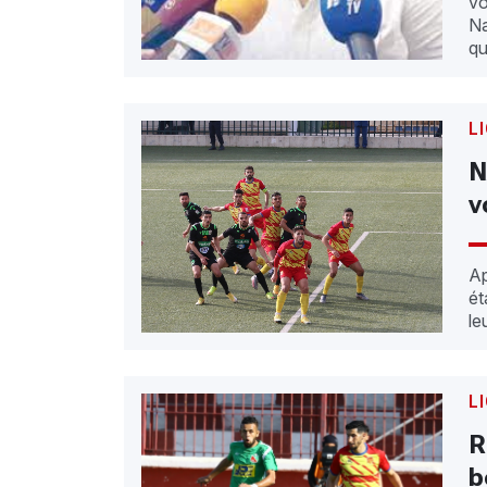
vo
Na
qu
L
N
v
Ap
ét
le
L
R
b