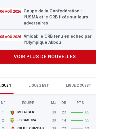
Coupe de la Confédération :
06 AOÛ 2026
l’USMA et le CRB fixés sur leurs
adversaires
Amical: le CRB tenu en échec par
05 AOÛ 2026
l’Olympique Akbou
VOIR PLUS DE NOUVELLES
LIGUE 1
LIGUE 2 EST
LIGUE 2 OUEST
N°
ÉQUIPE
MJ
DB
PTS
1
30
23
65
MC ALGER
2
30
14
55
JS SAOURA
3
30
23
53
CR BELOUIZDAD