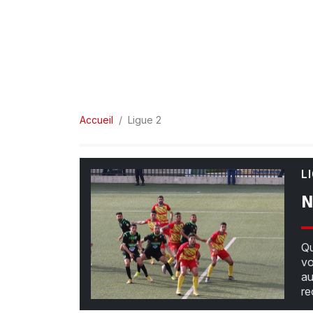
Accueil
Ligue 2
L
N
Qu
vo
au
re