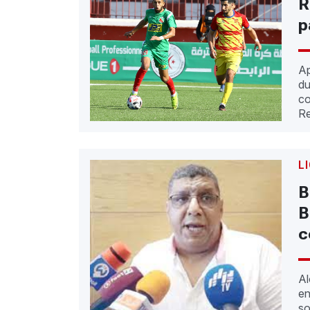
R
p
Ap
du
co
Re
L
B
B
c
Al
en
so