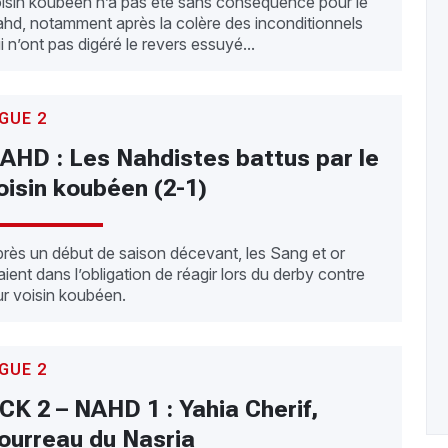
isin koubéen n’a pas été sans conséquence pour le
hd, notamment après la colère des inconditionnels
i n’ont pas digéré le revers essuyé...
IGUE 2
AHD : Les Nahdistes battus par le
oisin koubéen (2-1)
rès un début de saison décevant, les Sang et or
aient dans l’obligation de réagir lors du derby contre
ur voisin koubéen.
IGUE 2
CK 2 – NAHD 1 : Yahia Cherif,
ourreau du Nasria