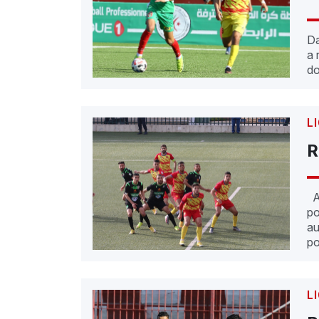
Da
a 
do
L
R
Ap
po
au
po
L