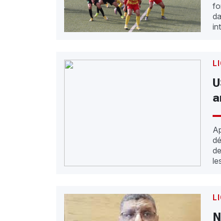
fo
da
in
L
U
a
Ap
dé
de
le
L
N