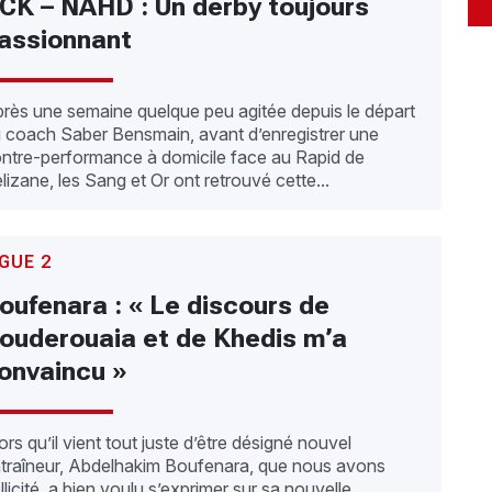
CK – NAHD : Un derby toujours
assionnant
rès une semaine quelque peu agitée depuis le départ
 coach Saber Bensmain, avant d’enregistrer une
ntre-performance à domicile face au Rapid de
lizane, les Sang et Or ont retrouvé cette...
IGUE 2
oufenara : « Le discours de
ouderouaia et de Khedis m’a
onvaincu »
ors qu’il vient tout juste d’être désigné nouvel
traîneur, Abdelhakim Boufenara, que nous avons
llicité, a bien voulu s’exprimer sur sa nouvelle