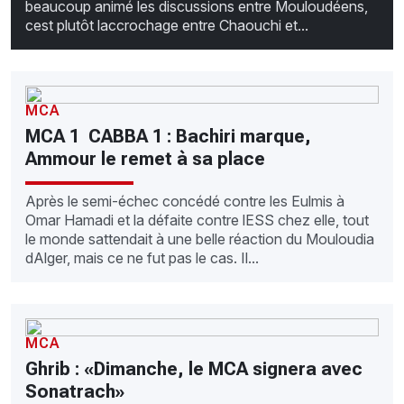
beaucoup animé les discussions entre Mouloudéens,
cest plutôt laccrochage entre Chaouchi et...
MCA
MCA 1  CABBA 1 : Bachiri marque,
Ammour le remet à sa place
Après le semi-échec concédé contre les Eulmis à
Omar Hamadi et la défaite contre lESS chez elle, tout
le monde sattendait à une belle réaction du Mouloudia
dAlger, mais ce ne fut pas le cas. Il...
MCA
Ghrib : «Dimanche, le MCA signera avec
Sonatrach»