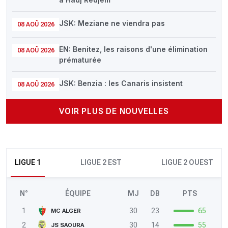
JSK: Meziane ne viendra pas
08 AOÛ 2026
EN: Benitez, les raisons d'une élimination
08 AOÛ 2026
prématurée
JSK: Benzia : les Canaris insistent
08 AOÛ 2026
VOIR PLUS DE NOUVELLES
LIGUE 1
LIGUE 2 EST
LIGUE 2 OUEST
N°
ÉQUIPE
MJ
DB
PTS
1
30
23
65
MC ALGER
2
30
14
55
JS SAOURA