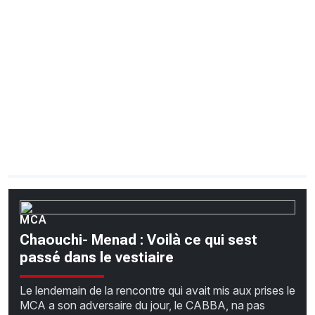
CHRONO
Vidéos
Fil d'actualités
La var
Version PDF
Politique de confidentialité
MCA
Chaouchi- Menad : Voilà ce qui sest
passé dans le vestiaire
Le lendemain de la rencontre qui avait mis aux prises le
MCA a son adversaire du jour, le CABBA, na pas