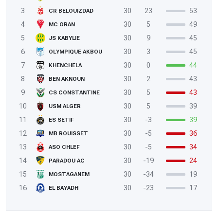
3
30
23
53
CR BELOUIZDAD
4
30
5
49
MC ORAN
5
30
9
45
JS KABYLIE
6
30
3
45
OLYMPIQUE AKBOU
7
30
0
44
KHENCHELA
8
30
2
43
BEN AKNOUN
9
30
5
43
CS CONSTANTINE
10
30
5
39
USM ALGER
11
30
-3
39
ES SETIF
12
30
-5
36
MB ROUISSET
13
30
-5
34
ASO CHLEF
14
30
-19
24
PARADOU AC
15
30
-34
19
MOSTAGANEM
16
30
-23
17
EL BAYADH