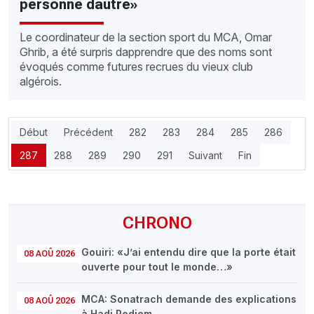
personne dautre»
Le coordinateur de la section sport du MCA, Omar
Ghrib, a été surpris dapprendre que des noms sont
évoqués comme futures recrues du vieux club
algérois.
Début
Précédent
282
283
284
285
286
287
288
289
290
291
Suivant
Fin
CHRONO
Gouiri: «J’ai entendu dire que la porte était
08 AOÛ 2026
ouverte pour tout le monde…»
MCA: Sonatrach demande des explications
08 AOÛ 2026
à Hadj Redjem