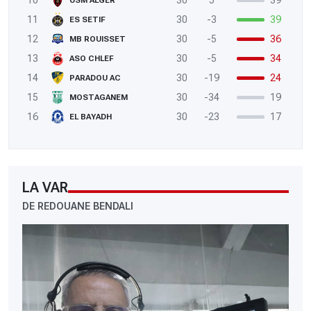
10
30
5
39
USM ALGER
11
30
-3
39
ES SETIF
12
30
-5
36
MB ROUISSET
13
30
-5
34
ASO CHLEF
14
30
-19
24
PARADOU AC
15
30
-34
19
MOSTAGANEM
16
30
-23
17
EL BAYADH
LA VAR
DE REDOUANE BENDALI