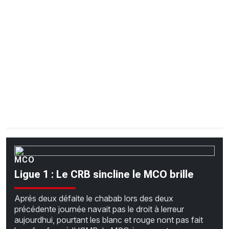
CHRONO
Vidéos
Fil d'actualités
La var
Version PDF
Politique de confidentialité
MCO
Ligue 1 : Le CRB sincline le MCO brille
Aprés deux défaite le chabab lors des deux
précédente journée navait pas le droit à lerreur
aujourdhui, pourtant les blanc et rouge nont pas fait