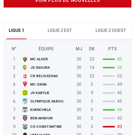
VOIR PLUS DE NOUVELLES
LIGUE 1
LIGUE 2 EST
LIGUE 2 OUEST
N°
ÉQUIPE
MJ
DB
PTS
1
30
23
65
MC ALGER
2
30
14
55
JS SAOURA
3
30
23
53
CR BELOUIZDAD
4
30
5
49
MC ORAN
5
30
9
45
JS KABYLIE
6
30
3
45
OLYMPIQUE AKBOU
7
30
0
44
KHENCHELA
8
30
2
43
BEN AKNOUN
9
30
5
43
CS CONSTANTINE