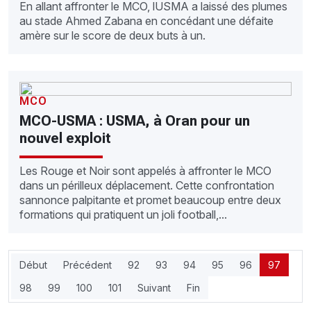
En allant affronter le MCO, lUSMA a laissé des plumes
au stade Ahmed Zabana en concédant une défaite
amère sur le score de deux buts à un.
MCO
MCO-USMA : USMA, à Oran pour un
nouvel exploit
Les Rouge et Noir sont appelés à affronter le MCO
dans un périlleux déplacement. Cette confrontation
sannonce palpitante et promet beaucoup entre deux
formations qui pratiquent un joli football,...
Début
Précédent
92
93
94
95
96
97
98
99
100
101
Suivant
Fin