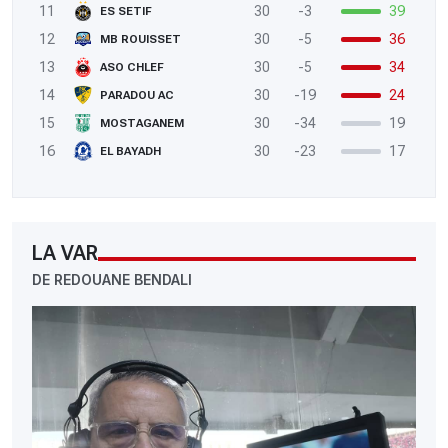
11
30
-3
39
ES SETIF
12
30
-5
36
MB ROUISSET
13
30
-5
34
ASO CHLEF
14
30
-19
24
PARADOU AC
15
30
-34
19
MOSTAGANEM
16
30
-23
17
EL BAYADH
LA VAR
DE REDOUANE BENDALI