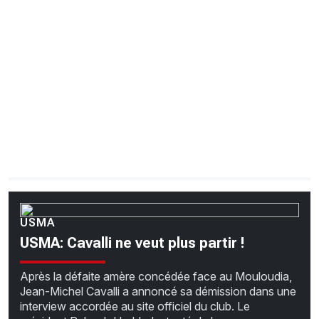
CHRONO
Vidéos
Fil d'actualités
La var
Version PDF
Politique de confidentialité
USMA
USMA: Cavalli ne veut plus partir !
Après la défaite amère concédée face au Mouloudia,
Jean-Michel Cavalli a annoncé sa démission dans une
interview accordée au site officiel du club. Le