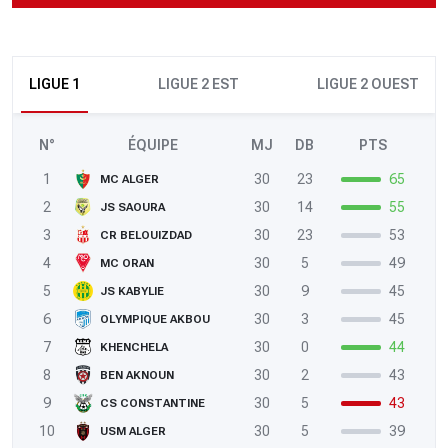
LIGUE 1
LIGUE 2 EST
LIGUE 2 OUEST
N°
ÉQUIPE
MJ
DB
PTS
1
30
23
65
MC ALGER
2
30
14
55
JS SAOURA
3
30
23
53
CR BELOUIZDAD
4
30
5
49
MC ORAN
5
30
9
45
JS KABYLIE
6
30
3
45
OLYMPIQUE AKBOU
7
30
0
44
KHENCHELA
8
30
2
43
BEN AKNOUN
9
30
5
43
CS CONSTANTINE
10
30
5
39
USM ALGER