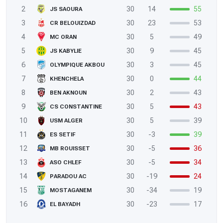
2
30
14
55
JS SAOURA
3
30
23
53
CR BELOUIZDAD
4
30
5
49
MC ORAN
5
30
9
45
JS KABYLIE
6
30
3
45
OLYMPIQUE AKBOU
7
30
0
44
KHENCHELA
8
30
2
43
BEN AKNOUN
9
30
5
43
CS CONSTANTINE
10
30
5
39
USM ALGER
11
30
-3
39
ES SETIF
12
30
-5
36
MB ROUISSET
13
30
-5
34
ASO CHLEF
14
30
-19
24
PARADOU AC
15
30
-34
19
MOSTAGANEM
16
30
-23
17
EL BAYADH