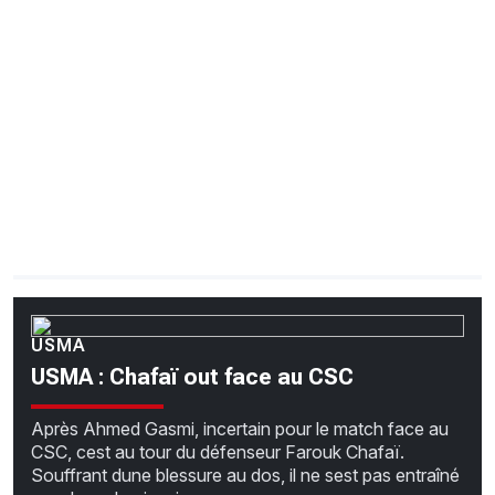
CHRONO
Vidéos
Fil d'actualités
La var
Version PDF
Politique de confidentialité
USMA
USMA : Chafaï out face au CSC
Après Ahmed Gasmi, incertain pour le match face au
CSC, cest au tour du défenseur Farouk Chafaï.
Souffrant dune blessure au dos, il ne sest pas entraîné