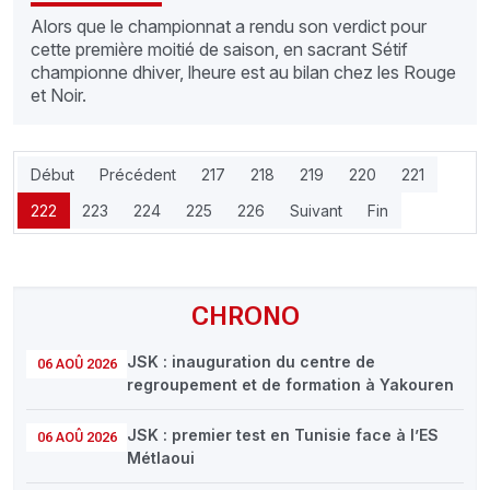
Alors que le championnat a rendu son verdict pour
cette première moitié de saison, en sacrant Sétif
championne dhiver, lheure est au bilan chez les Rouge
et Noir.
Début
Précédent
217
218
219
220
221
222
223
224
225
226
Suivant
Fin
CHRONO
JSK : inauguration du centre de
06 AOÛ 2026
regroupement et de formation à Yakouren
JSK : premier test en Tunisie face à l’ES
06 AOÛ 2026
Métlaoui