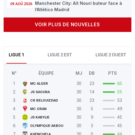
Manchester City: Aït Nouri buteur face à
09 AOÛ 2026
l’Atlético Madrid
VOIR PLUS DE NOUVELLES
LIGUE 1
LIGUE 2 EST
LIGUE 2 OUEST
N°
ÉQUIPE
MJ
DB
PTS
1
30
23
65
MC ALGER
2
30
14
55
JS SAOURA
3
30
23
53
CR BELOUIZDAD
4
30
5
49
MC ORAN
5
30
9
45
JS KABYLIE
6
30
3
45
OLYMPIQUE AKBOU
7
30
0
44
KHENCHELA