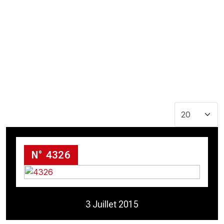
CHRONO
Vidéos
Fil d'actualités
La var
Version PDF
Politique de confidentialité
Afficher #
N° 4326
3 Juillet 2015