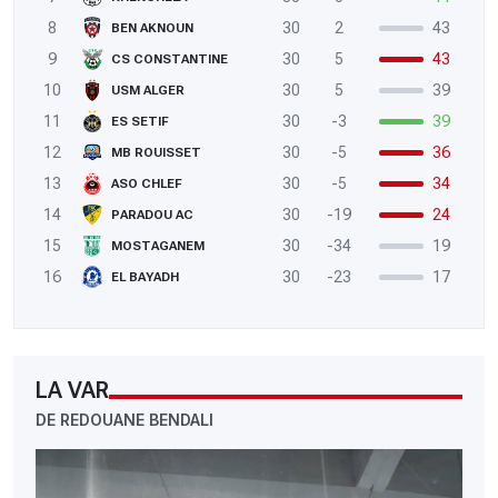
8
30
2
43
BEN AKNOUN
9
30
5
43
CS CONSTANTINE
10
30
5
39
USM ALGER
11
30
-3
39
ES SETIF
12
30
-5
36
MB ROUISSET
13
30
-5
34
ASO CHLEF
14
30
-19
24
PARADOU AC
15
30
-34
19
MOSTAGANEM
16
30
-23
17
EL BAYADH
LA VAR
DE REDOUANE BENDALI