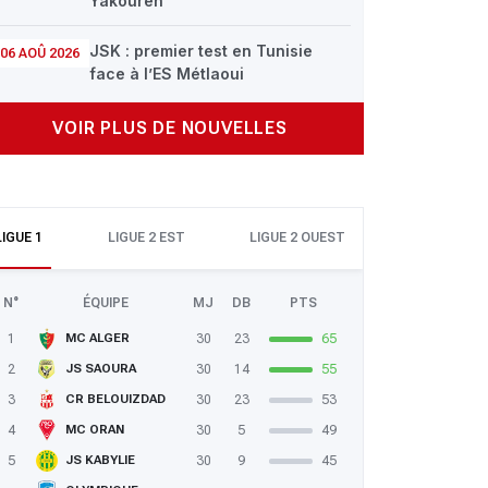
Yakouren
JSK : premier test en Tunisie
06 AOÛ 2026
face à l’ES Métlaoui
VOIR PLUS DE NOUVELLES
LIGUE 1
LIGUE 2 EST
LIGUE 2 OUEST
N°
ÉQUIPE
MJ
DB
PTS
1
30
23
65
MC ALGER
2
30
14
55
JS SAOURA
3
30
23
53
CR BELOUIZDAD
4
30
5
49
MC ORAN
5
30
9
45
JS KABYLIE