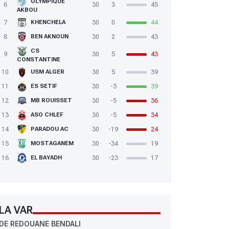
OLYMPIQUE
6
30
3
45
AKBOU
7
30
0
44
KHENCHELA
8
30
2
43
BEN AKNOUN
CS
9
30
5
43
CONSTANTINE
10
30
5
39
USM ALGER
11
30
-3
39
ES SETIF
12
30
-5
36
MB ROUISSET
13
30
-5
34
ASO CHLEF
14
30
-19
24
PARADOU AC
15
30
-34
19
MOSTAGANEM
16
30
-23
17
EL BAYADH
LA VAR
DE REDOUANE BENDALI