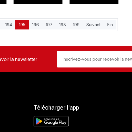
194
195
196
197
198
199
Suivant
Fin
voir la newsletter
Télécharger l'app