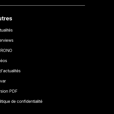
utres
ualités
terviews
HRONO
déos
 d'actualités
 var
rsion PDF
itique de confidentialité