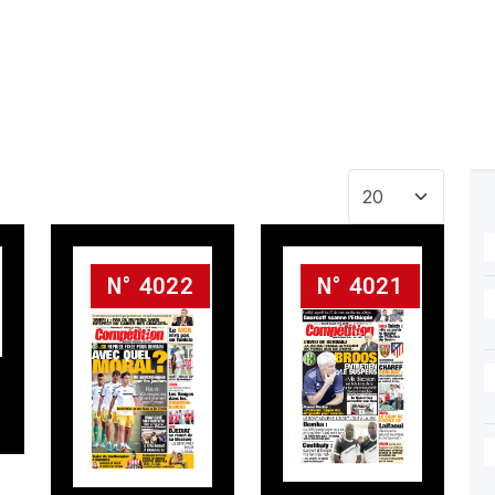
Afficher #
N° 4022
N° 4021