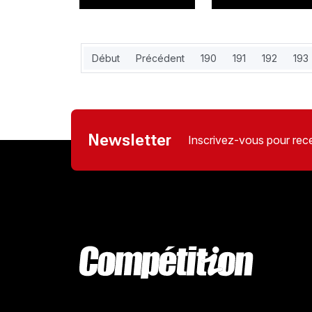
Début
Précédent
190
191
192
193
Newsletter
Inscrivez-vous pour rece