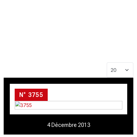
CHRONO
Vidéos
Fil d'actualités
La var
Version PDF
Politique de confidentialité
Afficher #
N° 3755
4 Décembre 2013