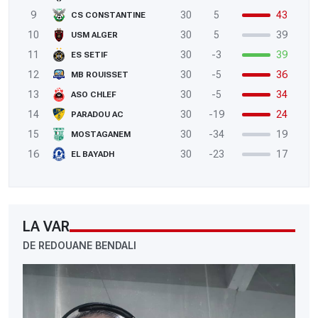
9
30
5
43
CS CONSTANTINE
10
30
5
39
USM ALGER
11
30
-3
39
ES SETIF
12
30
-5
36
MB ROUISSET
13
30
-5
34
ASO CHLEF
14
30
-19
24
PARADOU AC
15
30
-34
19
MOSTAGANEM
16
30
-23
17
EL BAYADH
LA VAR
DE REDOUANE BENDALI