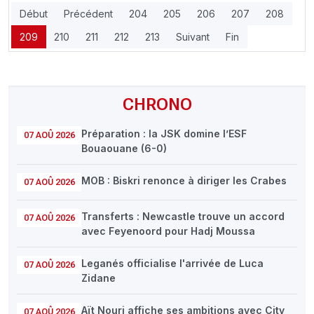
Début
Précédent
204
205
206
207
208
209
210
211
212
213
Suivant
Fin
CHRONO
Préparation : la JSK domine l’ESF
07 AOÛ 2026
Bouaouane (6-0)
MOB : Biskri renonce à diriger les Crabes
07 AOÛ 2026
Transferts : Newcastle trouve un accord
07 AOÛ 2026
avec Feyenoord pour Hadj Moussa
Leganés officialise l'arrivée de Luca
07 AOÛ 2026
Zidane
Aït Nouri affiche ses ambitions avec City
07 AOÛ 2026