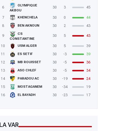
OLYMPIQUE
6
30
3
45
AKBOU
7
30
0
44
KHENCHELA
8
30
2
43
BEN AKNOUN
CS
9
30
5
43
CONSTANTINE
10
30
5
39
USM ALGER
11
30
-3
39
ES SETIF
12
30
-5
36
MB ROUISSET
13
30
-5
34
ASO CHLEF
14
30
-19
24
PARADOU AC
15
30
-34
19
MOSTAGANEM
16
30
-23
17
EL BAYADH
LA VAR