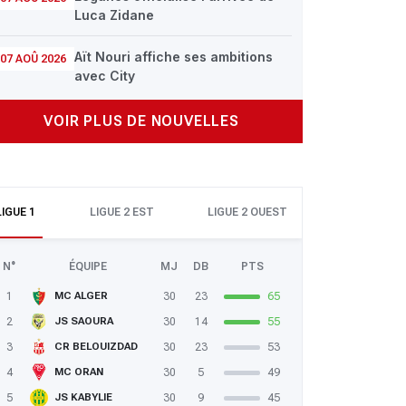
Luca Zidane
Aït Nouri affiche ses ambitions
07 AOÛ 2026
avec City
VOIR PLUS DE NOUVELLES
LIGUE 1
LIGUE 2 EST
LIGUE 2 OUEST
N°
ÉQUIPE
MJ
DB
PTS
1
30
23
65
MC ALGER
2
30
14
55
JS SAOURA
3
30
23
53
CR BELOUIZDAD
4
30
5
49
MC ORAN
5
30
9
45
JS KABYLIE