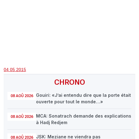
CHRONO
Vidéos
Fil d'actualités
La var
Version PDF
Politique de confidentialité
04 05 2015
CHRONO
Gouiri: «J’ai entendu dire que la porte était
08 AOÛ 2026
ouverte pour tout le monde…»
MCA: Sonatrach demande des explications
08 AOÛ 2026
à Hadj Redjem
JSK: Meziane ne viendra pas
08 AOÛ 2026