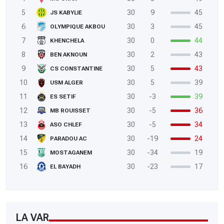
5
30
9
45
JS KABYLIE
6
30
3
45
OLYMPIQUE AKBOU
7
30
0
44
KHENCHELA
8
30
2
43
BEN AKNOUN
9
30
5
43
CS CONSTANTINE
10
30
5
39
USM ALGER
11
30
-3
39
ES SETIF
12
30
-5
36
MB ROUISSET
13
30
-5
34
ASO CHLEF
14
30
-19
24
PARADOU AC
15
30
-34
19
MOSTAGANEM
16
30
-23
17
EL BAYADH
LA VAR