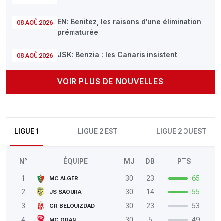
EN: Benitez, les raisons d'une élimination
08 AOÛ 2026
prématurée
JSK: Benzia : les Canaris insistent
08 AOÛ 2026
VOIR PLUS DE NOUVELLES
LIGUE 1
LIGUE 2 EST
LIGUE 2 OUEST
N°
ÉQUIPE
MJ
DB
PTS
1
30
23
65
MC ALGER
2
30
14
55
JS SAOURA
3
30
23
53
CR BELOUIZDAD
4
30
5
49
MC ORAN