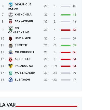
OLYMPIQUE
6
30
3
45
AKBOU
7
30
0
44
KHENCHELA
8
30
2
43
BEN AKNOUN
CS
9
30
5
43
CONSTANTINE
10
30
5
39
USM ALGER
11
30
-3
39
ES SETIF
12
30
-5
36
MB ROUISSET
13
30
-5
34
ASO CHLEF
14
30
-19
24
PARADOU AC
15
30
-34
19
MOSTAGANEM
16
30
-23
17
EL BAYADH
LA VAR