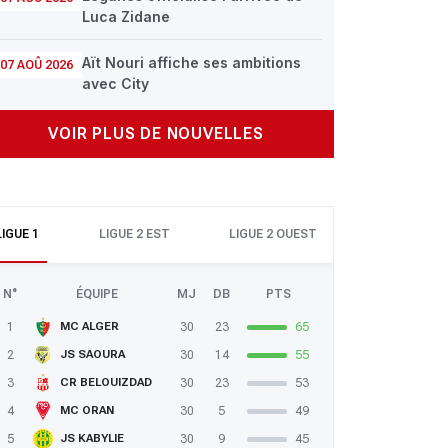
Luca Zidane
Aït Nouri affiche ses ambitions
07 AOÛ 2026
avec City
VOIR PLUS DE NOUVELLES
LIGUE 1
LIGUE 2 EST
LIGUE 2 OUEST
N°
ÉQUIPE
MJ
DB
PTS
1
30
23
65
MC ALGER
2
30
14
55
JS SAOURA
3
30
23
53
CR BELOUIZDAD
4
30
5
49
MC ORAN
5
30
9
45
JS KABYLIE