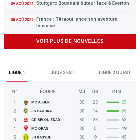
Stuttgart: Bouanani buteur face à Everton
09 AOÛ 2026
France : Titraoui lance son aventure
08 AOÛ 2026
lensoise
VOIR PLUS DE NOUVELLES
LIGUE 1
LIGUE 2 EST
LIGUE 2 OUEST
N°
ÉQUIPE
MJ
DB
PTS
1
30
23
65
MC ALGER
2
30
14
55
JS SAOURA
3
30
23
53
CR BELOUIZDAD
4
30
5
49
MC ORAN
5
30
9
45
JS KABYLIE