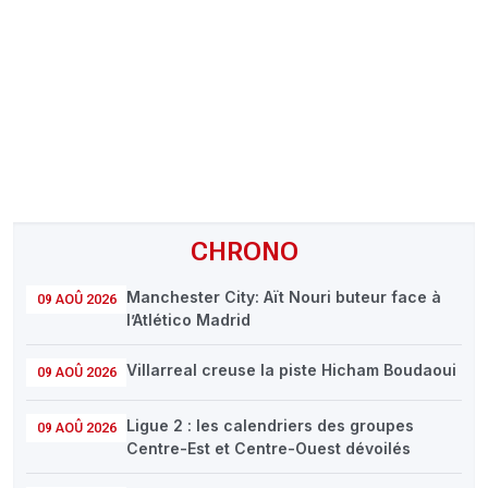
CHRONO
Vidéos
Fil d'actualités
La var
Version PDF
Politique de confidentialité
CHRONO
Manchester City: Aït Nouri buteur face à
09 AOÛ 2026
l’Atlético Madrid
Villarreal creuse la piste Hicham Boudaoui
09 AOÛ 2026
Ligue 2 : les calendriers des groupes
09 AOÛ 2026
Centre-Est et Centre-Ouest dévoilés