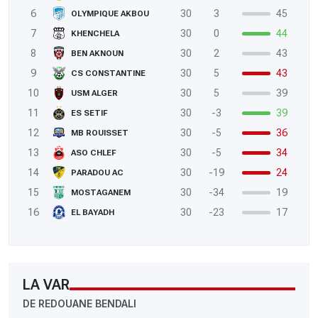
6
30
3
45
OLYMPIQUE AKBOU
7
30
0
44
KHENCHELA
8
30
2
43
BEN AKNOUN
9
30
5
43
CS CONSTANTINE
10
30
5
39
USM ALGER
11
30
-3
39
ES SETIF
12
30
-5
36
MB ROUISSET
13
30
-5
34
ASO CHLEF
14
30
-19
24
PARADOU AC
15
30
-34
19
MOSTAGANEM
16
30
-23
17
EL BAYADH
LA VAR
DE REDOUANE BENDALI