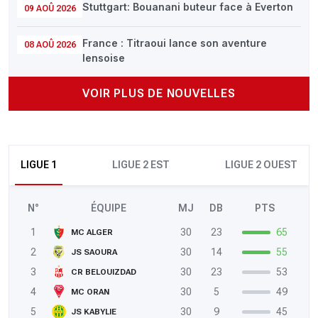
Stuttgart: Bouanani buteur face à Everton
09 AOÛ 2026
France : Titraoui lance son aventure
08 AOÛ 2026
lensoise
VOIR PLUS DE NOUVELLES
LIGUE 1
LIGUE 2 EST
LIGUE 2 OUEST
N°
ÉQUIPE
MJ
DB
PTS
1
30
23
65
MC ALGER
2
30
14
55
JS SAOURA
3
30
23
53
CR BELOUIZDAD
4
30
5
49
MC ORAN
5
30
9
45
JS KABYLIE