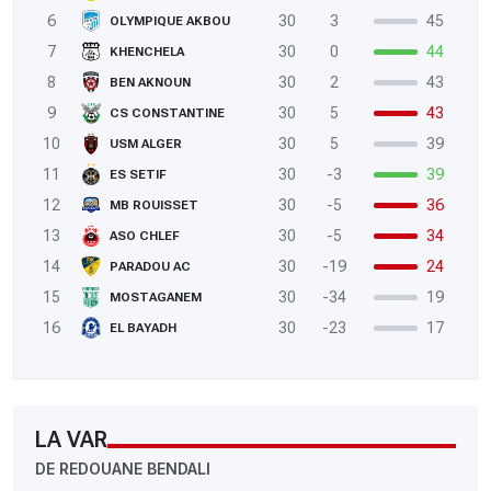
6
30
3
45
OLYMPIQUE AKBOU
7
30
0
44
KHENCHELA
8
30
2
43
BEN AKNOUN
9
30
5
43
CS CONSTANTINE
10
30
5
39
USM ALGER
11
30
-3
39
ES SETIF
12
30
-5
36
MB ROUISSET
13
30
-5
34
ASO CHLEF
14
30
-19
24
PARADOU AC
15
30
-34
19
MOSTAGANEM
16
30
-23
17
EL BAYADH
LA VAR
DE REDOUANE BENDALI