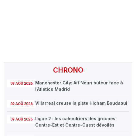
CHRONO
Vidéos
Fil d'actualités
La var
Version PDF
Politique de confidentialité
CHRONO
Manchester City: Aït Nouri buteur face à
09 AOÛ 2026
l’Atlético Madrid
Villarreal creuse la piste Hicham Boudaoui
09 AOÛ 2026
Ligue 2 : les calendriers des groupes
09 AOÛ 2026
Centre-Est et Centre-Ouest dévoilés