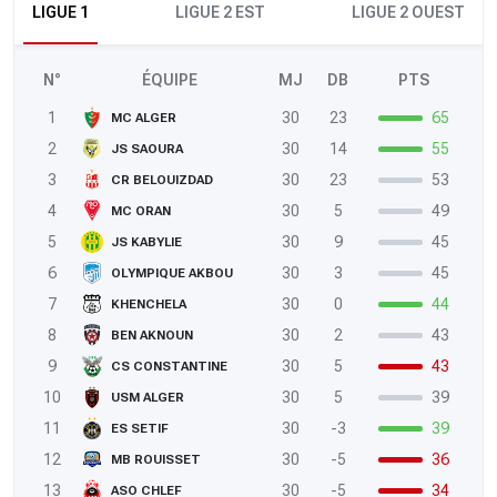
LIGUE 1
LIGUE 2 EST
LIGUE 2 OUEST
N°
ÉQUIPE
MJ
DB
PTS
1
30
23
65
MC ALGER
2
30
14
55
JS SAOURA
3
30
23
53
CR BELOUIZDAD
4
30
5
49
MC ORAN
5
30
9
45
JS KABYLIE
6
30
3
45
OLYMPIQUE AKBOU
7
30
0
44
KHENCHELA
8
30
2
43
BEN AKNOUN
9
30
5
43
CS CONSTANTINE
10
30
5
39
USM ALGER
11
30
-3
39
ES SETIF
12
30
-5
36
MB ROUISSET
13
30
-5
34
ASO CHLEF