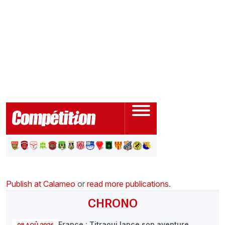
CHRONO
Vidéos
Fil d'actualités
La var
Version PDF
Politique de confidentialité
Publish at Calameo
or
read more publications
.
CHRONO
France : Titraoui lance son aventure