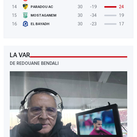
14
30
-19
24
PARADOU AC
15
30
-34
19
MOSTAGANEM
16
30
-23
17
EL BAYADH
LA VAR
DE REDOUANE BENDALI