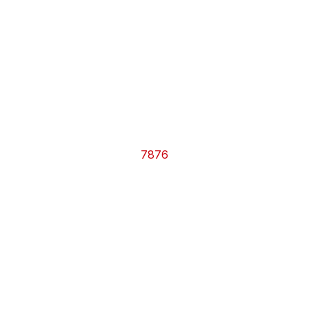
CHRONO
Vidéos
Fil d'actualités
La var
Version PDF
Politique de confidentialité
7876