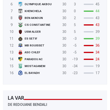
6
30
3
45
OLYMPIQUE AKBOU
7
30
0
44
KHENCHELA
8
30
2
43
BEN AKNOUN
9
30
5
43
CS CONSTANTINE
10
30
5
39
USM ALGER
11
30
-3
39
ES SETIF
12
30
-5
36
MB ROUISSET
13
30
-5
34
ASO CHLEF
14
30
-19
24
PARADOU AC
15
30
-34
19
MOSTAGANEM
16
30
-23
17
EL BAYADH
LA VAR
DE REDOUANE BENDALI