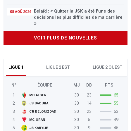
Belaïd : « Quitter la JSK a été l'une des
05 AOÛ 2026
décisions les plus difficiles de ma carrière
»
VOIR PLUS DE NOUVELLES
LIGUE 1
LIGUE 2 EST
LIGUE 2 OUEST
N°
ÉQUIPE
MJ
DB
PTS
1
30
23
65
MC ALGER
2
30
14
55
JS SAOURA
3
30
23
53
CR BELOUIZDAD
4
30
5
49
MC ORAN
5
30
9
45
JS KABYLIE